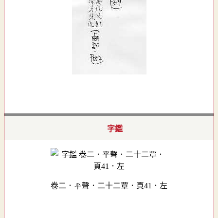
字鑑
卷二．平聲．二十二覃．頁41．左