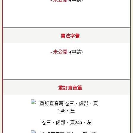
書法字彙
- 未公開 -
(
申請
)
重訂直音篇
卷三．鹵部．頁246．左