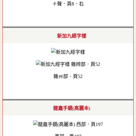
平聲．頁8．右
新加九經字樣
雜辨部．頁52
龍龕手鏡(高麗本)