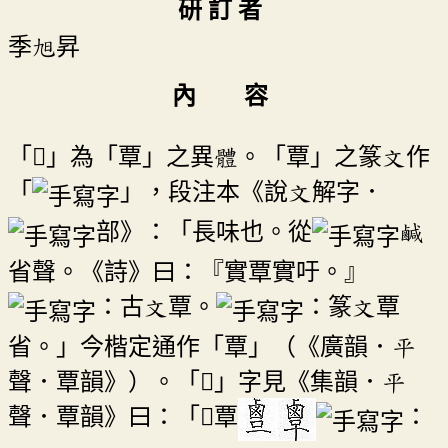
研 訂 者
季旭昇
內 容
「󵛔」為「覃」之異體。「覃」之篆文作
「
」，段注本《說文解字．
部》：「長味也。從
鹹
省聲。《詩》曰：『實覃實吁。』
：古文覃。
：篆文覃
省。」今楷定通作「覃」（《廣韻．平
聲．覃韻》）。「󵛔」字見《集韻．平
聲．覃韻》曰：「󵛔覃
：