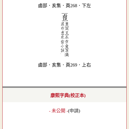
鹵部．亥集．頁268．下左
鹵部．亥集．頁269．上右
康熙字典(校正本)
- 未公開 -
(
申請
)