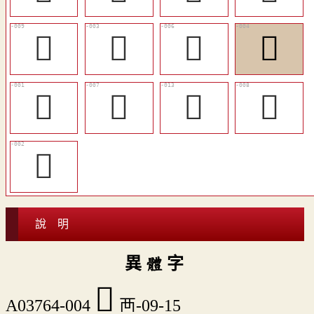
󵛕
󵛓
𧟹
󵛔
𪉙
𪉞
󵛘
𪉲
𪉷
說 明
異 體 字
󵛔
A03764-004
襾-09-15