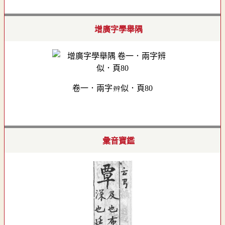
增廣字學舉隅
卷一．兩字辨似．頁80
彙音寶鑑