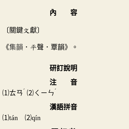
內 容
〔關鍵文獻〕
《
集韻
．平聲．覃韻》。
研訂說明
注 音
ˊ
ˊ
⑴
ㄊㄢ
⑵
ㄑㄧㄣ
漢語拼音
⑴tán ⑵qín