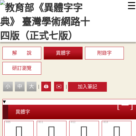
☰
:::
最新消息
常見問題
編輯說明
字典附錄
使用說明
顯示模式
網站導覽
EN
解 說
異體字
附錄字
研訂瀏覽
小
中
大
|
🖨️
✉️
|
加入筆記
異體字
𧟩
󴲺
󵛗
󵛖