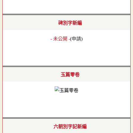
碑別字新編
- 未公開 -
(
申請
)
玉篇零卷
六朝別字記新編