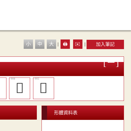
小
中
大
|
🖨️
✉️
|
加入筆記

𪉲
𪉷
形體資料表