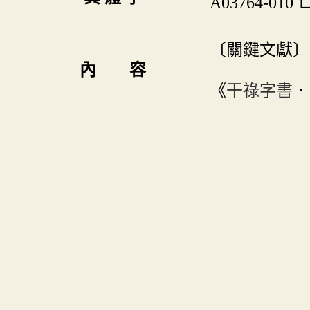
A03764-010
〔關鍵文獻〕
內 容
《
干祿字書
．