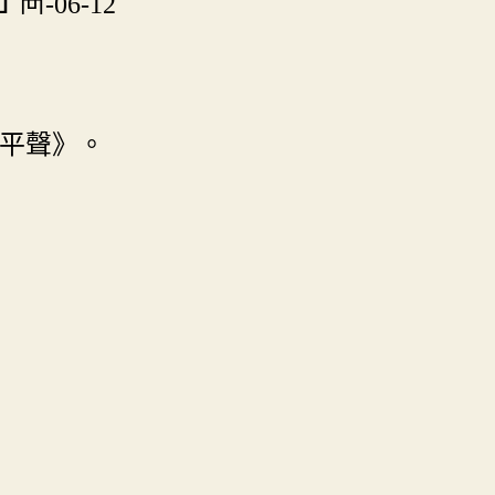
襾-06-12
平聲》。