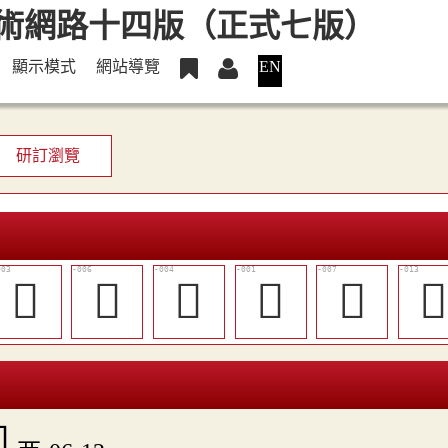
顯示模式
網站導覽
EN
研訂瀏覽
󵛓
𧟹
󵛔
𪉙
𪉞

