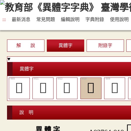
:::
最新消息
常見問題
編輯說明
字典附錄
使用說明
解 說
異體字
附錄字
異體字
𧟩
󴲺
󵛗
󵛖
󵛕
說 明

異 體 字