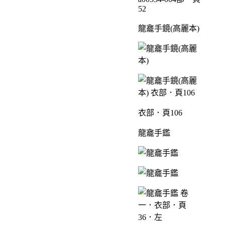
52
龍龕手鏡(高麗本)
衣部．頁106
龍龕手鑑