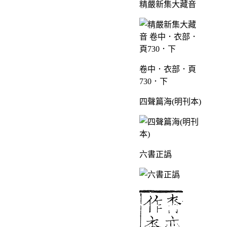
精嚴新集大藏音
卷中．衣部．頁
730．下
四聲篇海(明刊本)
六書正譌