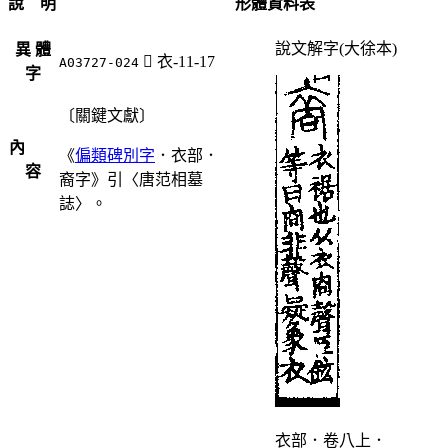
說 明
形體資料表
說文解字(大徐本)
異 體
󵗝
衣-11-17
A03727-024
字
〔關鍵文獻〕
內
《
偏類碑別字
．衣部．
容
裔字》引〈唐范相墓
誌〉。
衣部．卷八上．