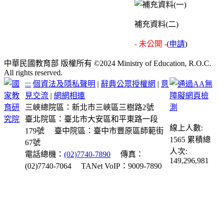
補充資料(二)
- 未公開 -
(
申請
)
中華民國教育部 版權所有 ©2024 Ministry of Education, R.O.C.
All rights reserved.
:::
個資法及隱私聲明
|
辭典公眾授權網
|
意
見交流
|
網網相連
三峽總院區：新北市三峽區三樹路2號
臺北院區：臺北市大安區和平東路一段
線上人數:
179號
臺中院區：臺中市豐原區師範街
1565
累積總
67號
人次:
電話總機：
(02)7740-7890
傳真：
149,296,981
(02)7740-7064
TANet VoIP：9009-7890