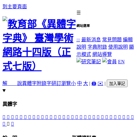
到主要頁面
☰
網站選單
:::
最新消息
常見問題
編輯
說明
字典附錄
使用說明
顯
示模式
網站導覽
EN
解 說
異體字
附錄字
研訂瀏覽
小
中
大
|
🖨️
✉️
|
加入筆記
異體字
󵗕
󵗍
𧘉
𧘊
󵗧
󵗤
𧘯
󵗦
󵗖
󵗞
󵗜
󵗟
󵗚
󵗑
󵗒
𧚞
󵗙
󵗎
󵗗
󵗣
󵗓
󵗏
󵗔
𧛲
𧛨
󵗛
󵗘
󵗢
󵗡
󵗐
󵗠
𧜟
󵗝
󵗥