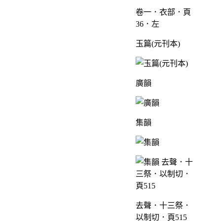
卷一．衣部．頁
36．左
玉篇(元刊本)
廣韻
集韻
去聲．十三祭．
以制切．頁515