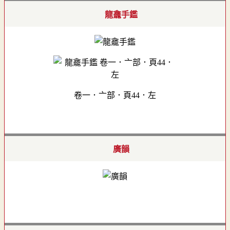
龍龕手鑑
卷一．亠部．頁44．左
廣韻