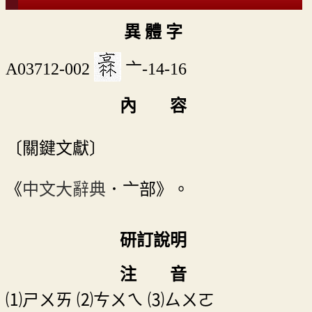
異 體 字
A03712-002
亠-14-16
內 容
〔關鍵文獻〕
《
中文大辭典
．亠部》。
研訂說明
注 音
⑴
ㄕㄨㄞ
⑵
ㄘㄨㄟ
⑶
ㄙㄨㄛ