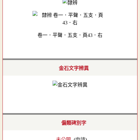
卷一．平聲．五支．頁43．右
金石文字辨異
偏類碑別字
- 未公開 -
(
申請
)