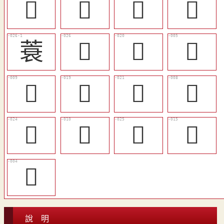
󰵇
𠌺
𣩖
𤸬
蓑
󵖛
󵖗
󵖎
󵖑
󵖖
󵖘
󵖐
󵖙
󵖒
󵖚
󵖕
𧜸
說 明