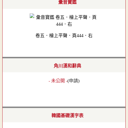
彙音寶鑑
卷五．檜上平聲．頁444．右
角川漢和辭典
- 未公開 -
(
申請
)
韓國基礎漢字表