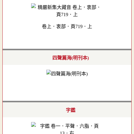
卷上．衷部．頁719．上
四聲篇海(明刊本)
字鑑