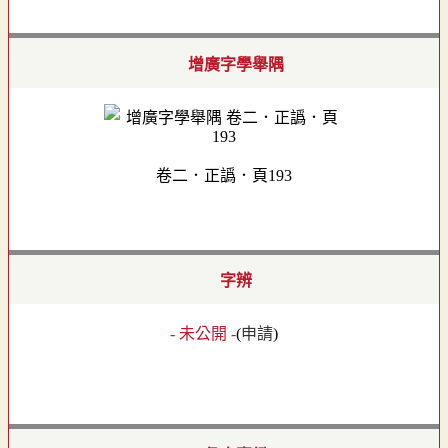
增廣字學舉隅
卷二．正譌．頁193
字辨
- 未公開 -
(
申請
)