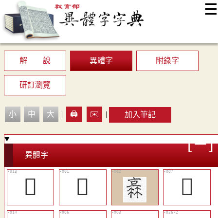
☰
:::
最新消息
常見問題
編輯說明
字典附錄
使用說明
顯示模式
網站導覽
EN
解 說
異體字
附錄字
研訂瀏覽
小
中
大
|
🖨️
✉️
|
加入筆記
異體字
󵖓
𠆂
󵖏