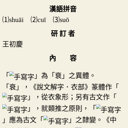
漢語拼音
⑴shuāi ⑵cuī ⑶suō
研 訂 者
王初慶
內 容
「
」為「衰」之異體。
「衰」，《說文解字．衣部》篆體作「
」，從衣象形；另有古文作「
」，就類推之原則，「
」應為古文「
」之隸變。《中