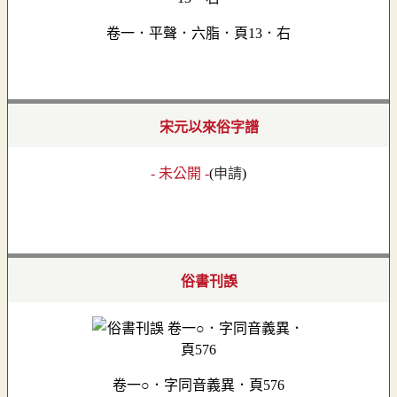
卷一．平聲．六脂．頁13．右
宋元以來俗字譜
- 未公開 -
(
申請
)
俗書刊誤
卷一○．字同音義異．頁576