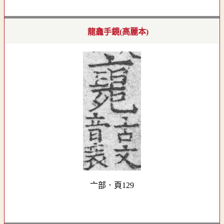
龍龕手鏡(高麗本)
亠部．頁129