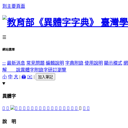
到主要頁面
☰
網站選單
:::
最新消息
常見問題
編輯說明
字典附錄
使用說明
顯示模式
網
解 說
異體字
附錄字
研訂瀏覽
小
中
大
|
🖨️
✉️
|
加入筆記
異體字
󵖓
𠆂
󵖏
󰵇
𠌺
𣩖
𤸬
蓑
󵖛
󵖗
󵖎
󵖑
󵖖
󵖘
󵖐
󵖙
󵖒
󵖚
󵖕
𧜸
說 明