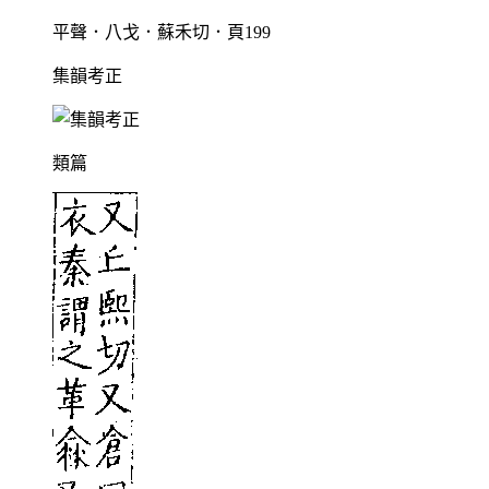
平聲．八戈．蘇禾切．頁199
集韻考正
類篇