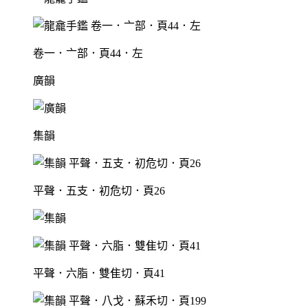
卷一．亠部．頁44．左
廣韻
集韻
平聲．五支．初危切．頁26
平聲．六脂．雙隹切．頁41