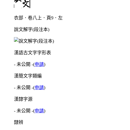
衣部．卷八上．頁9．左
說文解字(段注本)
漢語古文字字形表
- 未公開 -
(
申請
)
漢簡文字類編
- 未公開 -
(
申請
)
漢隸字源
- 未公開 -
(
申請
)
隸辨