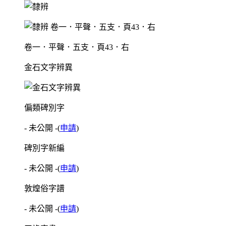
卷一．平聲．五支．頁43．右
金石文字辨異
偏類碑別字
- 未公開 -
(
申請
)
碑別字新編
- 未公開 -
(
申請
)
敦煌俗字譜
- 未公開 -
(
申請
)