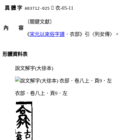
異 體 字
󵖚
衣-05-11
A03712-025
〔關鍵文獻〕
內 容
《
宋元以來俗字譜
．衣部》引〈列女傳〉。
形體資料表
說文解字(大徐本)
衣部．卷八上．頁9．左