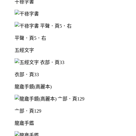
干祿字書
平聲．頁5．右
五經文字
衣部．頁33
龍龕手鏡(高麗本)
亠部．頁129
龍龕手鑑