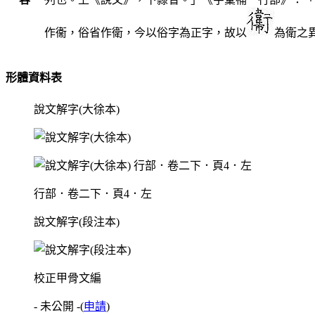
作衞，俗省作衛，今以俗字為正字，故以
為衛之
形體資料表
說文解字(大徐本)
行部．卷二下．頁4．左
說文解字(段注本)
校正甲骨文編
- 未公開 -
(
申請
)