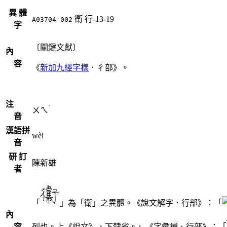
異 體
䘙
行-13-19
A03704-002
字
〔關鍵文獻〕
內
容
《
新加九經字樣
．彳部》。
注
ˋ
ㄨㄟ
音
漢語拼
wèi
音
研 訂
陳新雄
者
「
」為「衛」之異體。《說文解字．行部》：「
內
容
列也。上《說文》，下隸省。」《字彙補．行部》：「