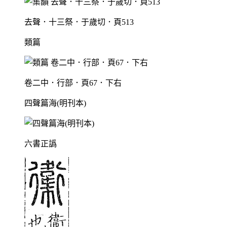
去聲．十三祭．于歲切．頁513
類篇
卷二中．行部．頁67．下右
四聲篇海(明刊本)
六書正譌