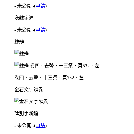
- 未公開 -
(
申請
)
漢隸字源
- 未公開 -
(
申請
)
隸辨
卷四．去聲．十三祭．頁532．左
金石文字辨異
碑別字新編
- 未公開 -
(
申請
)