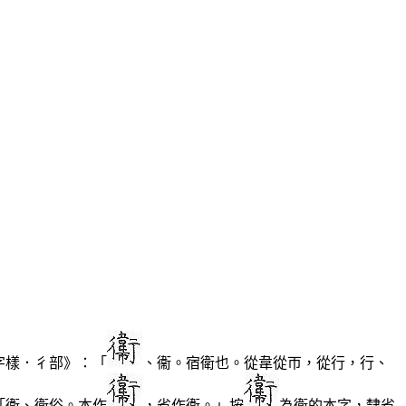
字樣．彳部》：「
、衞。宿衛也。從韋從帀，從行，行、
「衞、衛俗。本作
，省作衞。」按
為衛的本字，隸省