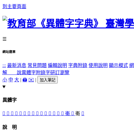
到主要頁面
☰
網站選單
:::
最新消息
常見問題
編輯說明
字典附錄
使用說明
顯示模式
網
解 說
異體字
附錄字
研訂瀏覽
小
中
大
|
🖨️
✉️
|
加入筆記
異體字
𠀄
󵔺
󵔷
󵔵
󵔼
󵔳
󵔸
󵔲
󵔻
󵔰
󵔶
󵔹
󵔯
󵔴
󵔾
衞
󵔽
䘙
󵔱
說 明