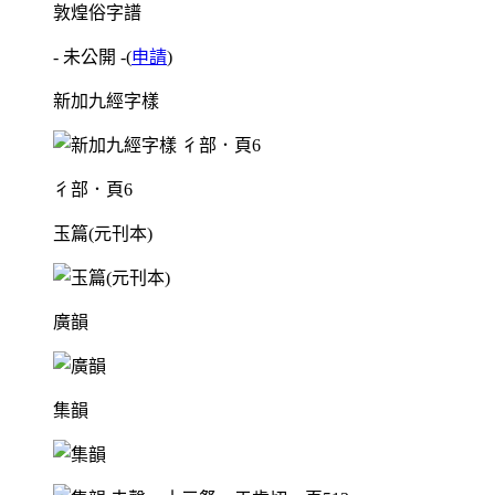
敦煌俗字譜
- 未公開 -
(
申請
)
新加九經字樣
彳部．頁6
玉篇(元刊本)
廣韻
集韻