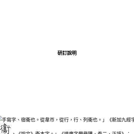
研訂說明
、宿衞也。從韋帀，從行，行、列衞也。」《新加九經
，《說文》衞本字。」《增廣字學舉隅．卷二．正譌》：