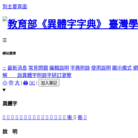
到主要頁面
☰
網站選單
:::
最新消息
常見問題
編輯說明
字典附錄
使用說明
顯示模式
網
解 說
異體字
附錄字
研訂瀏覽
小
中
大
|
🖨️
✉️
|
加入筆記
異體字
𠀄
󵔺
󵔷
󵔵
󵔼
󵔳
󵔸
󵔲
󵔻
󵔰
󵔶
󵔹
󵔯
󵔴
󵔾
衞
󵔽
䘙
󵔱
說 明