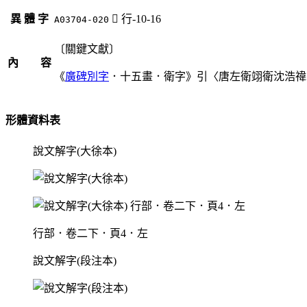
異 體 字
󵔽
行-10-16
A03704-020
〔關鍵文獻〕
內 容
《
廣碑別字
．十五畫．衛字》引〈唐左衛翊衛沈浩禕
形體資料表
說文解字(大徐本)
行部．卷二下．頁4．左
說文解字(段注本)