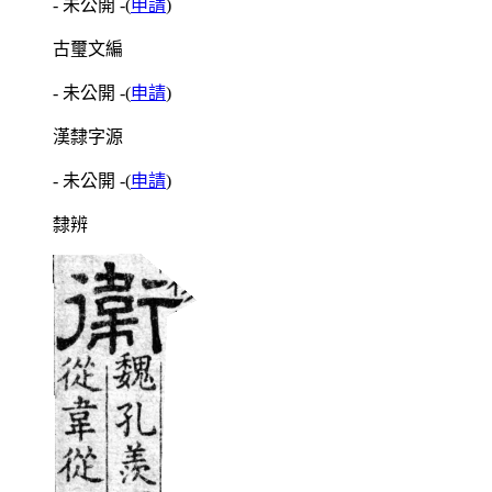
- 未公開 -
(
申請
)
古璽文編
- 未公開 -
(
申請
)
漢隸字源
- 未公開 -
(
申請
)
隸辨