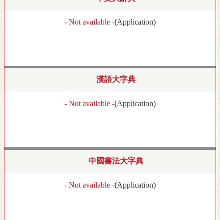
- Not available -
(
Application
)
漢語大字典
- Not available -
(
Application
)
中國書法大字典
- Not available -
(
Application
)