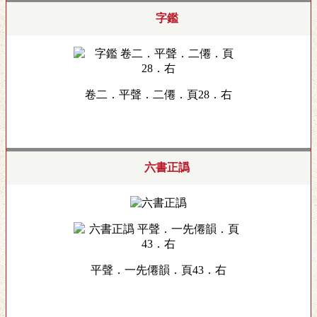
字鑑
卷二．平聲．二僊．頁28．右
六書正譌
平聲．一先僊韻．頁43．右