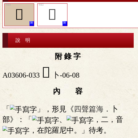
󵍗
󵍖
說 明
附 錄 字
󵍗
A03606-033
卜-06-08
內 容
「
」，形見《
四聲篇海
．卜
部》：「
、
，二，音
，在陀羅尼中。」待考。