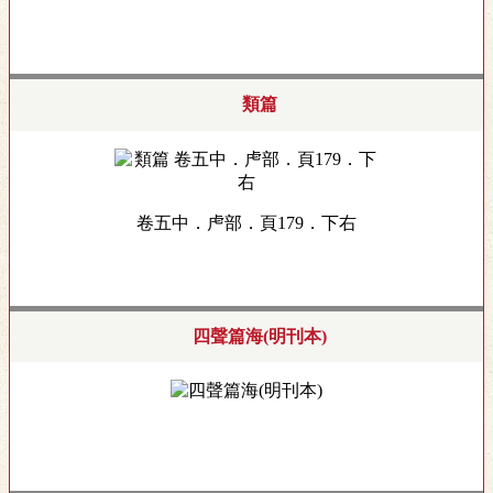
類篇
卷五中．虍部．頁179．下右
四聲篇海(明刊本)