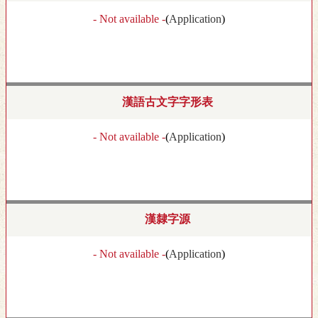
- Not available -
(
Application
)
漢語古文字字形表
- Not available -
(
Application
)
漢隸字源
- Not available -
(
Application
)