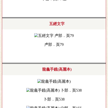
五經文字
虍部．頁79
龍龕手鏡(高麗本)
卜部．頁538