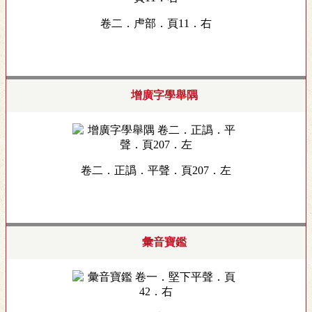
卷二．虍部．頁11．右
增廣字學舉隅
卷二．正譌．平聲．頁207．左
彙音寶鑑