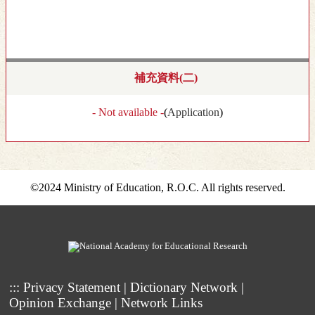
補充資料(二)
- Not available -
(
Application
)
©2024 Ministry of Education, R.O.C. All rights reserved.
:::
Privacy Statement
|
Dictionary Network
|
Opinion Exchange
|
Network Links