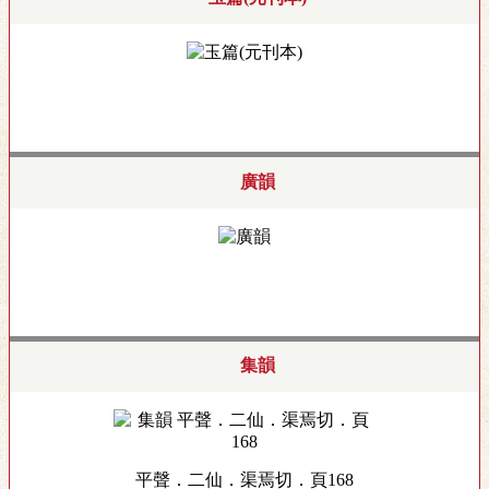
廣韻
集韻
平聲．二仙．渠焉切．頁168