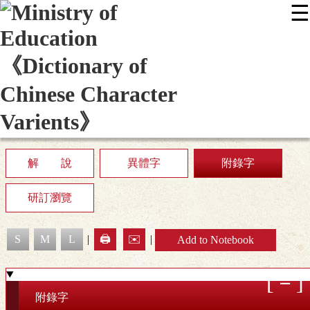
☰
:::
News
Editing Instructions
Appendix
User Guide
Display Mode
Sitemap
中
解 說
異體字
附錄字
研訂瀏覽
S
M
L
|
🖨️
✉️
|
Add to Notebook
附錄字