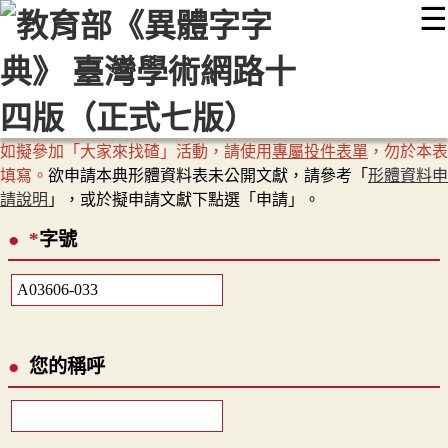
☰
:::
最新消息
常見問題
編輯說明
字典附錄
使用說明
顯示模式
網站導覽
EN
如擬參加「大家來找碴」活動，請使用
專屬投件表單
，勿於本表
填寫。
欲申請本典形體資料表未公開文獻，請參考「
形體資料申
請說明
」，或於擬申請文獻下點選「申請」。
*
字號
您的稱呼