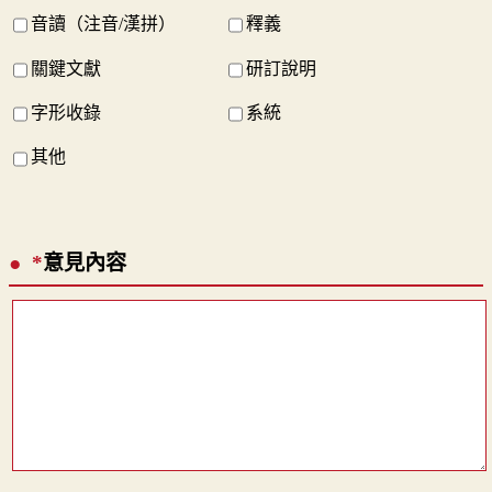
音讀（注音/漢拼）
釋義
關鍵文獻
研訂說明
字形收錄
系統
其他
*
意見內容