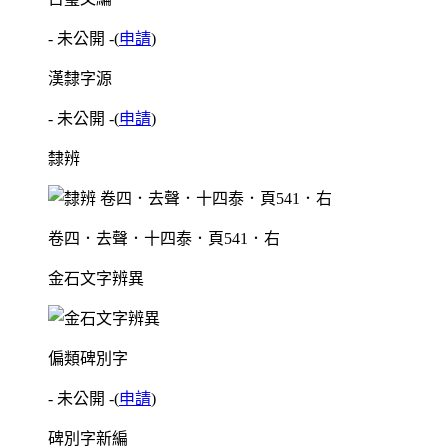
- 未公開 -
(
申請
)
漢隸字源
- 未公開 -
(
申請
)
隸辨
卷四．去聲．十四泰．頁541．右
金石文字辨異
偏類碑別字
- 未公開 -
(
申請
)
碑別字新編