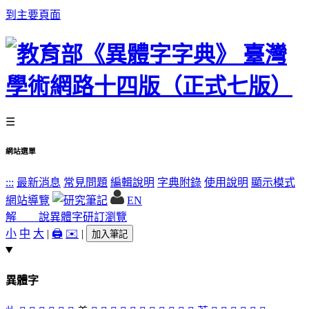
到主要頁面
☰
網站選單
:::
最新消息
常見問題
編輯說明
字典附錄
使用說明
顯示模式
網站導覽
EN
解 說
異體字
研訂瀏覽
小
中
大
|
🖨️
✉️
|
加入筆記
異體字