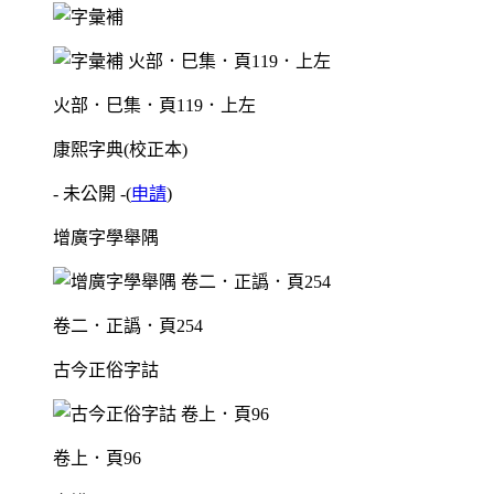
火部．巳集．頁119．上左
康熙字典(校正本)
- 未公開 -
(
申請
)
增廣字學舉隅
卷二．正譌．頁254
古今正俗字詁
卷上．頁96