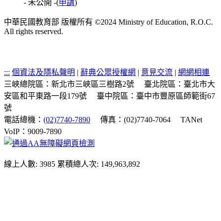
- 未公開 -
(
申請
)
中華民國教育部 版權所有 ©2024 Ministry of Education, R.O.C.
All rights reserved.
:::
個資法及隱私聲明
|
辭典公眾授權網
|
意見交流
|
網網相連
三峽總院區：新北市三峽區三樹路2號
臺北院區：臺北市大
安區和平東路一段179號
臺中院區：臺中市豐原區師範街67
號
電話總機：
(02)7740-7890
傳真：(02)7740-7064
TANet
VoIP：9009-7890
線上人數: 3985
累積總人次: 149,963,892