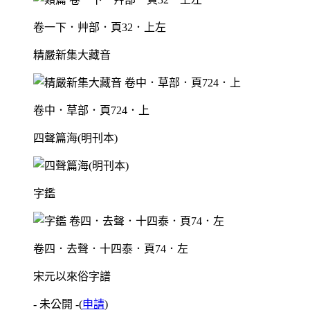
卷一下．艸部．頁32．上左
精嚴新集大藏音
卷中．草部．頁724．上
四聲篇海(明刊本)
字鑑
卷四．去聲．十四泰．頁74．左
宋元以來俗字譜
- 未公開 -
(
申請
)