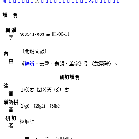
乢
󵆊
󵆃
𤇁
𤇙
󵆆
󵆁
盖
󵆎
󵆅
󵆇
󵆀
󵆄
󵆏
󵆂
󵆋
󵆌
󵅼
󵅽
葢
󵆉
󵅻
󵅾
󵅿
󵆍
󵆈
說 明
異 體
盖
皿-06-11
A03541-003
字
〔關鍵文獻〕
內
容
《
隸辨
．去聲．泰韻．盖字》引〈武榮碑〉。
研訂說明
注
ˇ
ˋ
ˊ
⑴
ㄍㄜ
⑵
ㄍㄞ
⑶
ㄏㄜ
音
漢語拼
⑴gě ⑵gài ⑶hé
音
研 訂
林炯陽
者