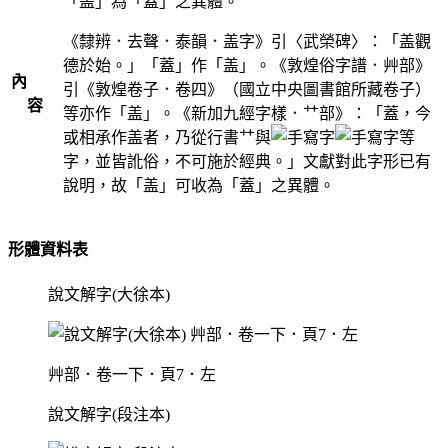
「盖」為「蓋」之異體。
《隸辨．去聲．泰韻．盖字》引〈武榮碑〉：「盖觀
德於始。」「蓋」作「盖」。《敦煌俗字譜．艸部》
內
引《敦煌卷子．卷四》（國立中央圖書館所藏卷子）
容
等亦作「盖」。《新加九經字樣．艹部》：「蓋，今
或相承作盖者，乃從行書艹與
等
字，並皆訛俗，不可施於經典。」文獻對此字形已有
說明，故「盖」可收為「蓋」之異體。
形體資料表
說文解字(大徐本)
艸部．卷一下．頁7．左
說文解字(段注本)