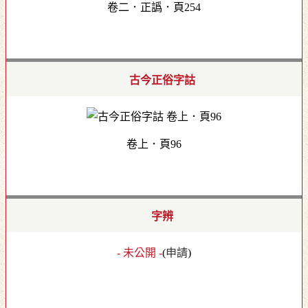
卷二．正譌．頁254
古今正俗字詁
卷上．頁96
字辨
- 未公開 -
(
申請
)