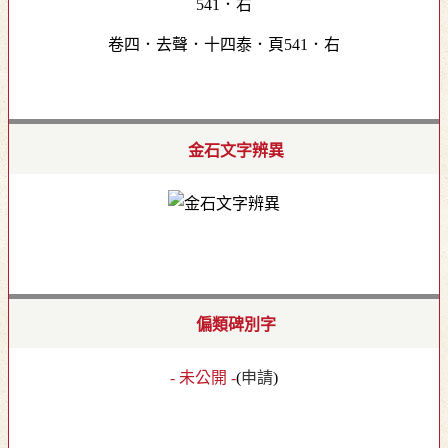
卷四．去聲．十四泰．頁541．右
金石文字辨異
偏類碑別字
- 未公開 -
(
申請
)