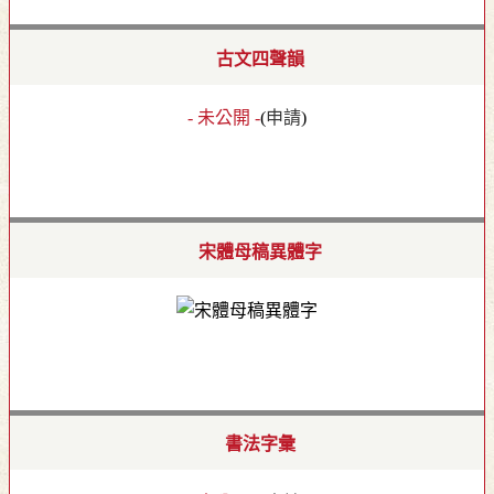
古文四聲韻
- 未公開 -
(
申請
)
宋體母稿異體字
書法字彙