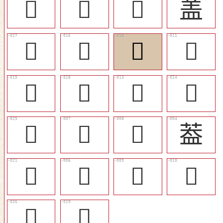
𤇙
󵆆
󵆁
盖
󵆎
󵆅
󵆇
󵆀
󵆄
󵆏
󵆂
󵆋
󵆌
󵅼
󵅽
葢
󵆉
󵅻
󵅾
󵅿
󵆍
󵆈