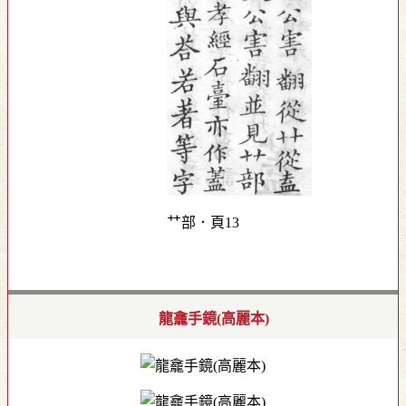
艹部．頁13
龍龕手鏡(高麗本)