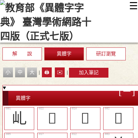
☰
:::
最新消息
常見問題
編輯說明
字典附錄
使用說明
顯示模式
網站導覽
EN
解 說
異體字
研訂瀏覽
小
中
大
|
🖨️
✉️
|
加入筆記
異體字
乢
󵆊
󵆃
𤇁