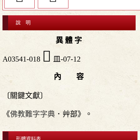
說 明
異 體 字
󵆇
A03541-018
皿-07-12
內 容
〔關鍵文獻〕
《
佛教難字字典
．艸部》。
形體資料表