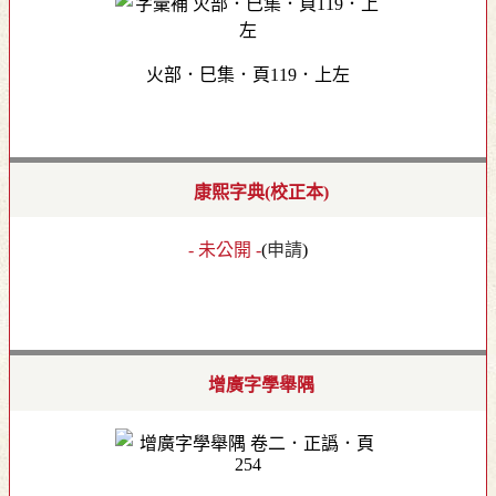
火部．巳集．頁119．上左
康熙字典(校正本)
- 未公開 -
(
申請
)
增廣字學舉隅