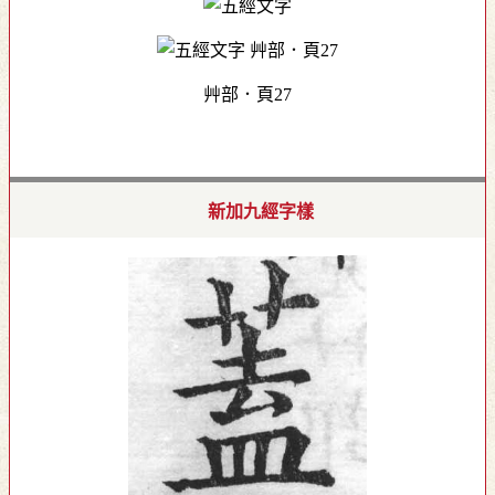
艸部．頁27
新加九經字樣