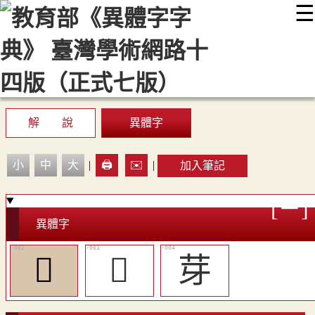
☰
:::
最新消息
常見問題
編輯說明
字典附錄
使用說明
顯示模式
網站導覽
EN
解 說
異體字
小
中
大
|
🖨️
✉️
|
加入筆記
異體字
󴽈
󴽉
芽