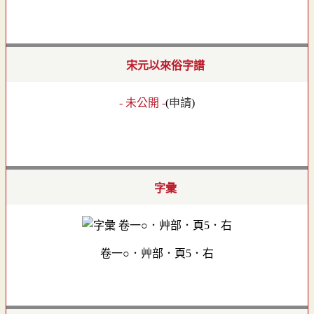
宋元以來俗字譜
- 未公開 -
(
申請
)
字彙
卷一○．艸部．頁5．右