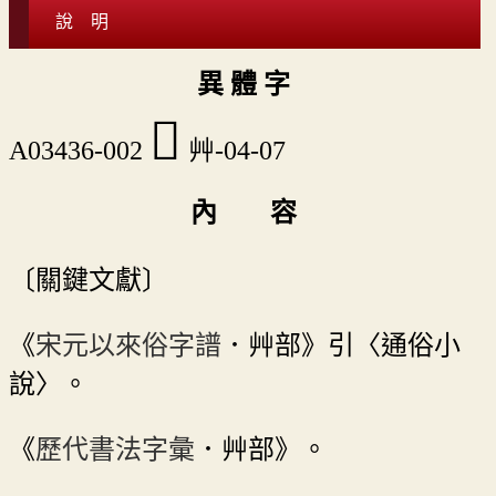
說 明
異 體 字
󴽈
A03436-002
艸-04-07
內 容
〔關鍵文獻〕
《
宋元以來俗字譜
．艸部》引〈通俗小
說〉。
《
歷代書法字彙
．艸部》。