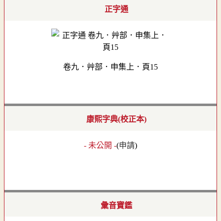
正字通
卷九．艸部．申集上．頁15
康熙字典(校正本)
- 未公開 -
(
申請
)
彙音寶鑑