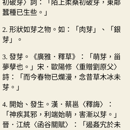
初破芽〉詞：「陌上柔桑初破芽，東鄰
蠶種已生些。」
2. 形狀如芽之物。如：「肉芽」、「銀
芽」。
3. 發芽。《廣雅．釋草》：「萌芽，甾
夢孽也。」宋．歐陽修〈重贈劉原父〉
詩：「而今春物已爛漫，念昔草木冰未
芽。」
4. 開始、發生。漢．蔡邕〈釋誨〉：
「神疾其邪，利端始萌，害漸以芽。」
晉．江統〈函谷關賦〉：「遏姦宄於未