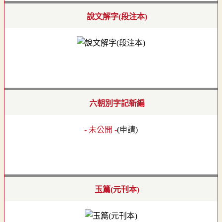
說文解字(段注本)
六朝別字記新編
- 未公開 -
(
申請
)
玉篇(元刊本)