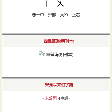
卷一中．艸部．頁23．上右
四聲篇海(明刊本)
宋元以來俗字譜
- 未公開 -
(
申請
)