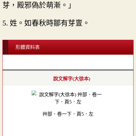
芽，殿邪偽於萌漸。」
5. 姓。如春秋時鄒有芽亶。
形體資料表
說文解字(大徐本)
艸部．卷一下．頁5．左