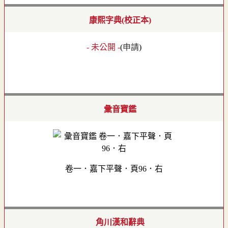
康熙字典(校正本)
- 未公開 -
(
申請
)
彙音寶鑑
卷一．嘉下平聲．頁96．右
角川漢和辭典