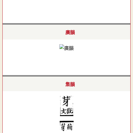
廣韻
集韻