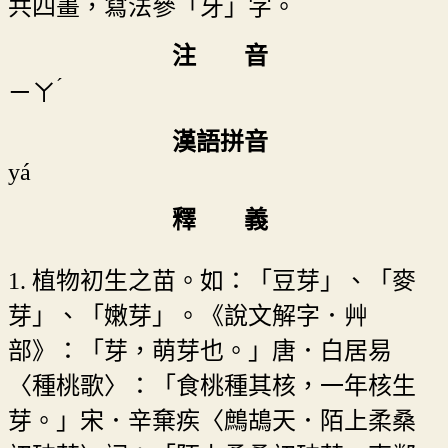
共四畫，寫法參「牙」字。
注 音
ˊ
ㄧㄚ
漢語拼音
yá
釋 義
1. 植物初生之苗。如：「豆芽」、「麥
芽」、「嫩芽」。《說文解字．艸
部》：「芽，萌芽也。」唐．白居易
〈種桃歌〉：「食桃種其核，一年核生
芽。」宋．辛棄疾〈鷓鴣天．陌上柔桑