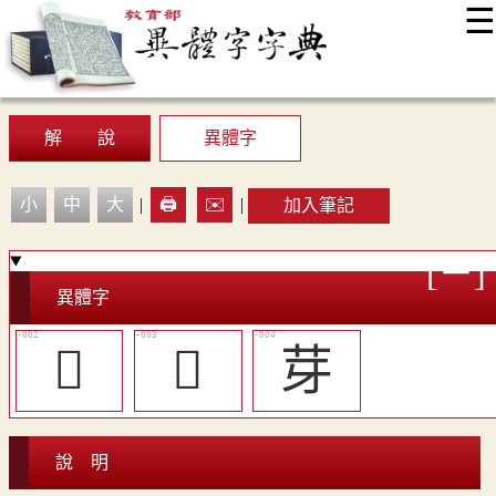
☰
:::
最新消息
常見問題
編輯說明
字典附錄
使用說明
顯示模式
網站導覽
EN
解 說
異體字
小
中
大
|
🖨️
✉️
|
加入筆記
異體字
󴽈
󴽉
芽
說 明