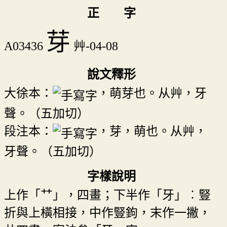
正 字
芽
A03436
艸-04-08
說文釋形
大徐本：
，萌芽也。从艸，牙
聲。（五加切）
段注本：
，芽，萌也。从艸，
牙聲。（五加切）
字樣說明
上作「艹」，四畫；下半作「牙」︰豎
折與上橫相接，中作豎鉤，末作一撇，