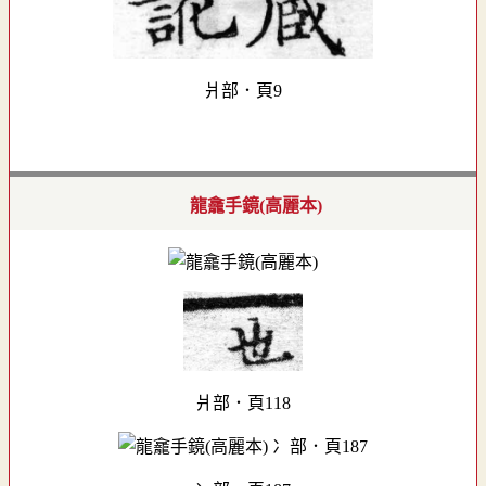
爿部．頁9
龍龕手鏡(高麗本)
爿部．頁118