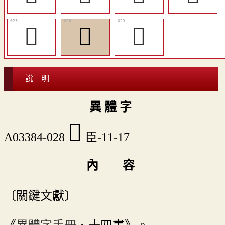
󴶭
󴶬
󴶨
說 明
異 體 字
󴶬
A03384-028
臣-11-17
內 容
〔關鍵文獻〕