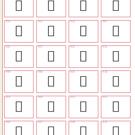
𡍱
󴶩
𡒤
𡒉
󴶡
󴶜
󴶛
󴶘
󴶯
󴶢
󴶝
󴶟
󴶙
󴶗
󴶪
󴶣
󴶦
󴶚
󴶞
󴶧
𢨑
󴶫
󴶮
󴶤