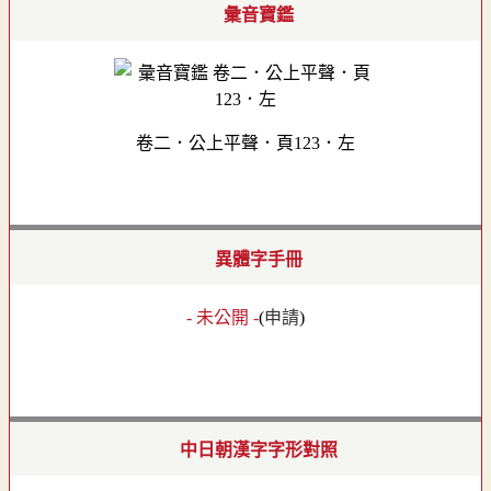
彙音寶鑑
卷二．公上平聲．頁123．左
異體字手冊
- 未公開 -
(
申請
)
中日朝漢字字形對照