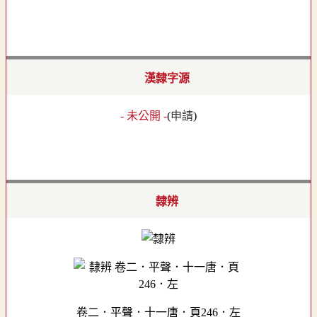
漢隸字源
- 未公開 -
(
申請
)
隸辨
卷二．平聲．十一唐．頁246．左