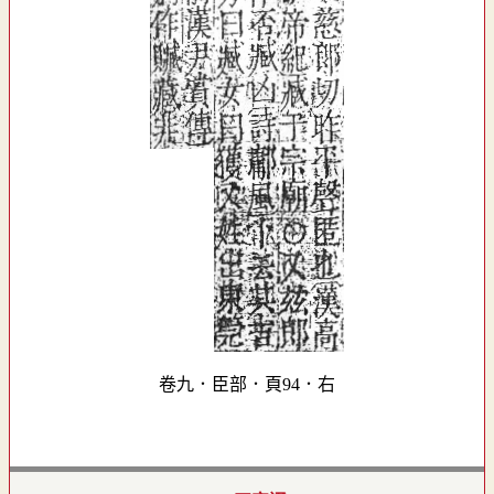
卷九．臣部．頁94．右