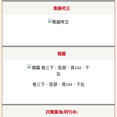
集韻考正
類篇
卷三下．臣部．頁104．下右
四聲篇海(明刊本)