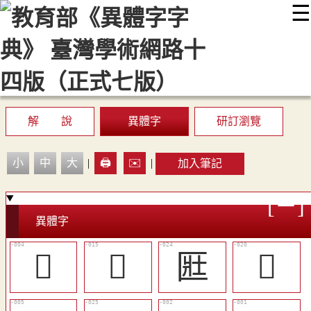
☰
:::
最新消息
常見問題
編輯說明
字典附錄
使用說明
顯示模式
網站導覽
EN
解 說
異體字
研訂瀏覽
小
中
大
|
🖨️
✉️
|
加入筆記
異體字
𠗱
󴶠
匨
󴶥