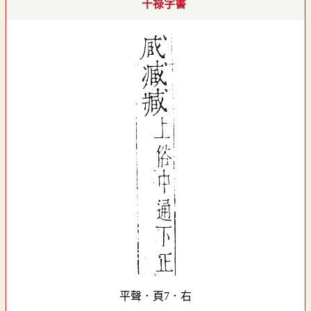
干祿字書
平聲．頁7．右