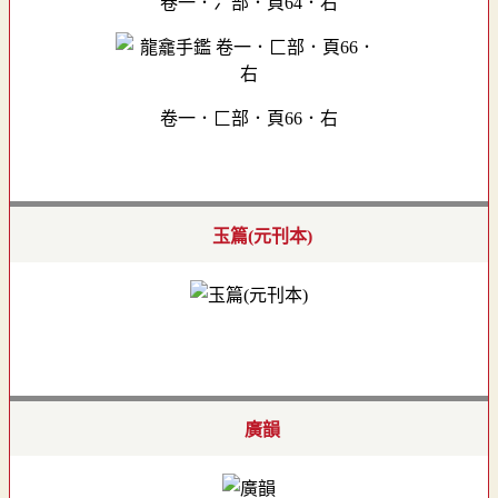
卷一．冫部．頁64．右
卷一．匚部．頁66．右
玉篇(元刊本)
廣韻