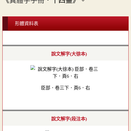
《
異體字手冊
．十四畫》。
形體資料表
說文解字(大徐本)
臣部．卷三下．頁6．右
說文解字(段注本)