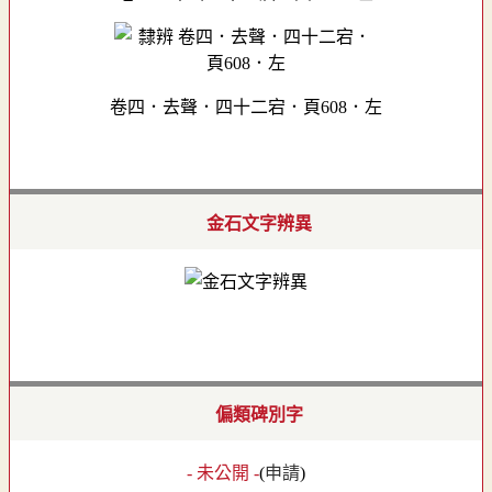
卷四．去聲．四十二宕．頁608．左
金石文字辨異
偏類碑別字
- 未公開 -
(
申請
)