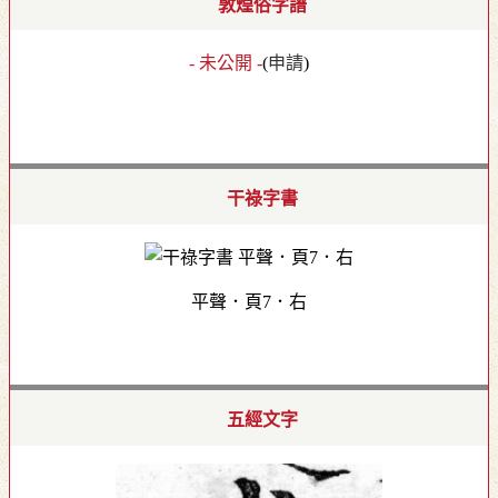
敦煌俗字譜
- 未公開 -
(
申請
)
干祿字書
平聲．頁7．右
五經文字