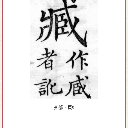
爿部．頁9