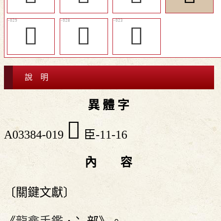
󴶭
󴶬
󴶨
說 明
異 體 字
󴶤
A03384-019
臣-11-16
內 容
〔關鍵文獻〕