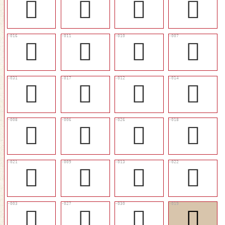
𡍱
󴶩
𡒤
𡒉
󴶡
󴶜
󴶛
󴶘
󴶯
󴶢
󴶝
󴶟
󴶙
󴶗
󴶪
󴶣
󴶦
󴶚
󴶞
󴶧
𢨑
󴶫
󴶮
󴶤