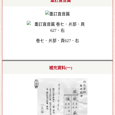
重訂直音篇
卷七．爿部．頁627．右
補充資料(一)