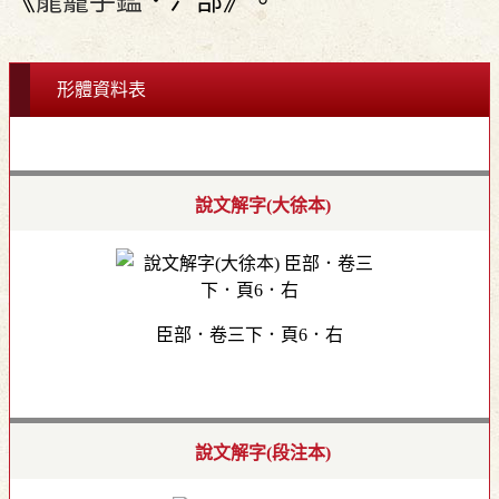
《
龍龕手鑑
．冫部》。
形體資料表
說文解字(大徐本)
臣部．卷三下．頁6．右
說文解字(段注本)