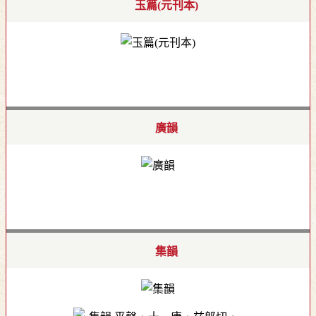
玉篇(元刊本)
廣韻
集韻