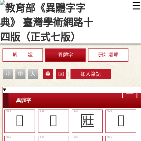
☰
:::
最新消息
常見問題
編輯說明
字典附錄
使用說明
顯示模式
網站導覽
EN
解 說
異體字
研訂瀏覽
小
中
大
|
🖨️
✉️
|
加入筆記
異體字
𠗱
󴶠
匨
󴶥