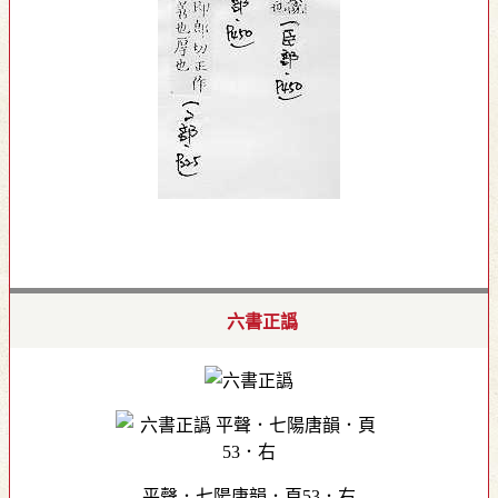
六書正譌
平聲．七陽唐韻．頁53．右