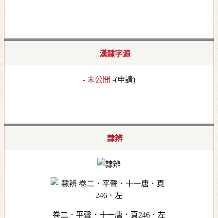
漢隸字源
- 未公開 -
(
申請
)
隸辨
卷二．平聲．十一唐．頁246．左