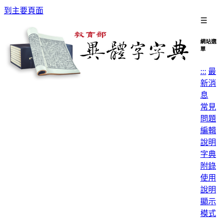
到主要頁面
☰
網站選
單
:::
最
新消
息
常見
問題
編輯
說明
字典
附錄
使用
說明
顯示
模式