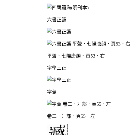
六書正譌
平聲．七陽唐韻．頁53．右
字學三正
字彙
卷二．冫部．頁55．左