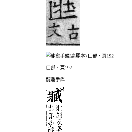
匚部．頁192
龍龕手鑑