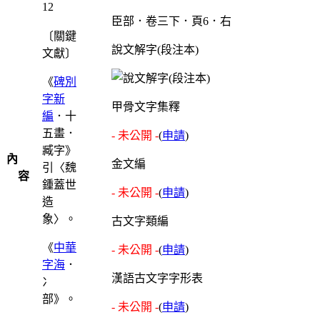
12
臣部．卷三下．頁6．右
〔關鍵
說文解字(段注本)
文獻〕
《
碑別
字新
甲骨文字集釋
編
．十
五畫．
- 未公開 -
(
申請
)
臧字》
內
金文編
引〈魏
容
鍾蓋世
- 未公開 -
(
申請
)
造
象〉。
古文字類編
《
中華
- 未公開 -
(
申請
)
字海
．
漢語古文字字形表
冫
部》。
- 未公開 -
(
申請
)