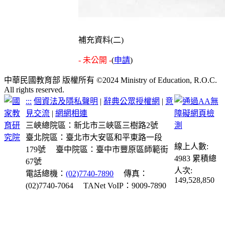
補充資料(二)
- 未公開 -
(
申請
)
中華民國教育部 版權所有 ©2024 Ministry of Education, R.O.C.
All rights reserved.
:::
個資法及隱私聲明
|
辭典公眾授權網
|
意
見交流
|
網網相連
三峽總院區：新北市三峽區三樹路2號
臺北院區：臺北市大安區和平東路一段
線上人數:
179號
臺中院區：臺中市豐原區師範街
4983
累積總
67號
人次:
電話總機：
(02)7740-7890
傳真：
149,528,850
(02)7740-7064
TANet VoIP：9009-7890