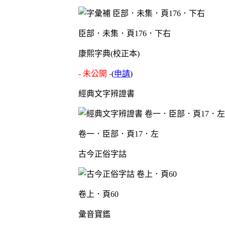
臣部．未集．頁176．下右
康熙字典(校正本)
- 未公開 -
(
申請
)
經典文字辨證書
卷一．臣部．頁17．左
古今正俗字詁
卷上．頁60
彙音寶鑑