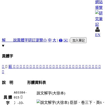
網站
導覽
EN
解 說
異體字
研訂瀏覽
小
中
大
|
🖨️
✉️
|
加入筆記
異體字
𠗱
󴶠
匨
󴶥
𡍱
󴶩
𡒤
𡒉
󴶡
󴶜
󴶛
󴶘
󴶯
󴶢
󴶝
󴶟
󴶙
󴶗
󴶪
󴶣
󴶦
󴶚
󴶞
󴶧
𢨑
󴶫
󴶮
󴶤
󴶭
󴶬
󴶨
說 明
形體資料表
A03384-
說文解字(大徐本)
󴶠
異 體
015
冫-10-
字