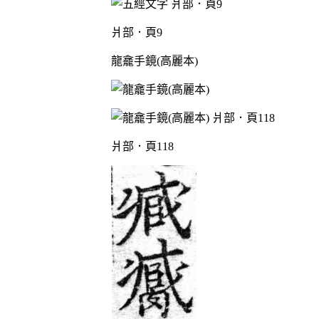
爿部．頁9
龍龕手鏡(高麗本)
爿部．頁118