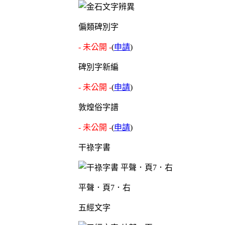
偏類碑別字
- 未公開 -
(
申請
)
碑別字新編
- 未公開 -
(
申請
)
敦煌俗字譜
- 未公開 -
(
申請
)
干祿字書
平聲．頁7．右
五經文字