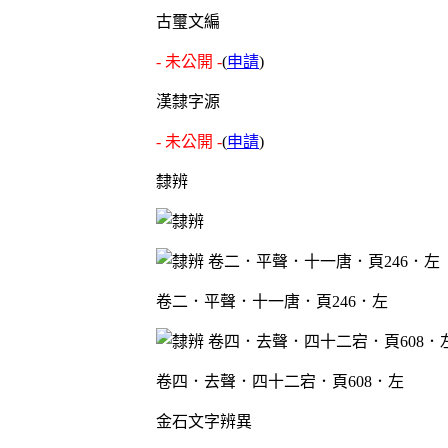
古璽文編
- 未公開 -
(
申請
)
漢隸字源
- 未公開 -
(
申請
)
隸辨
卷二．平聲．十一唐．頁246．左
卷四．去聲．四十二宕．頁608．左
金石文字辨異