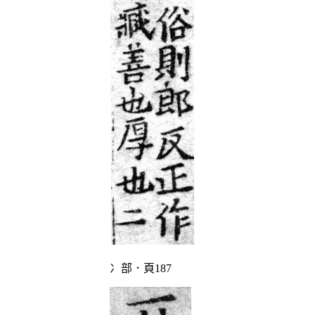
冫部．頁187