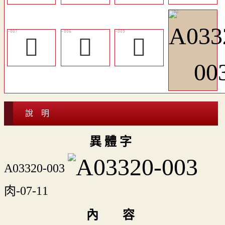
󴱄
󴱃
󴱅
說 明
異 體 字
A03320-003
肉-07-11
內 容