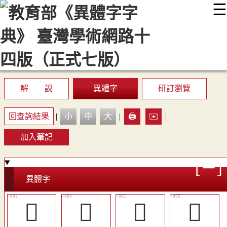
☰
:::
最新消息
常見問題
編輯說明
字典附錄
使用說明
顯示模式
網站導覽
EN
解 說
異體字
研訂瀏覽
回查詢結果
|
小
中
大
|
🖨️
✉️
|
加入筆記
異體字
󴱀
󴱁
󴰿
󴱂