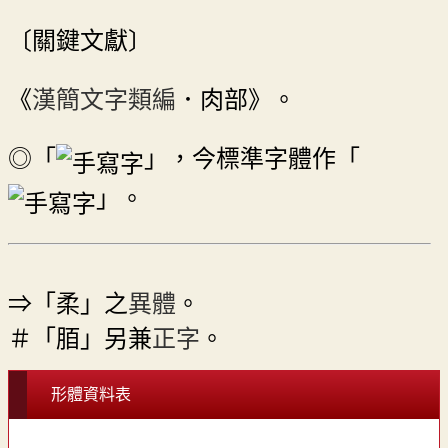
〔關鍵文獻〕
《
漢簡文字類編
．肉部》。
◎「
」，今標準字體作「
」。
⇒「柔」之
異體
。
＃「脜」另兼
正字
。
形體資料表