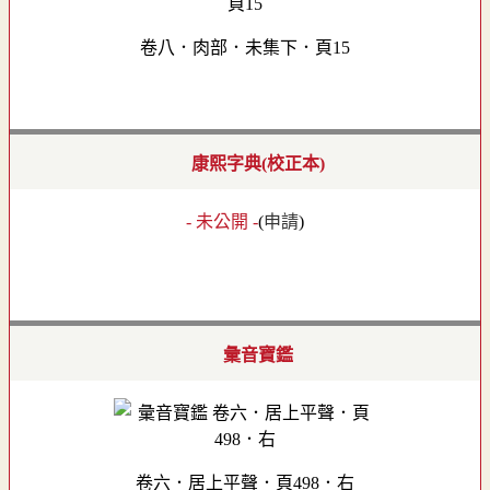
卷八．肉部．未集下．頁15
康熙字典(校正本)
- 未公開 -
(
申請
)
彙音寶鑑
卷六．居上平聲．頁498．右