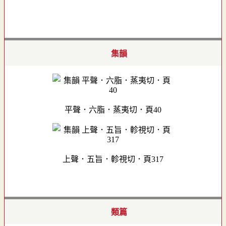
集韻
平聲．六脂．蒸夷切．頁40
上聲．五旨．軫視切．頁317
類篇