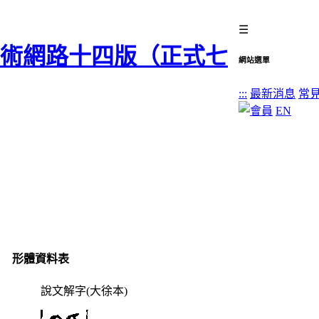
☰
網站選單
:::
最新消息
常
EN
形體資料表
說文解字(大徐本)