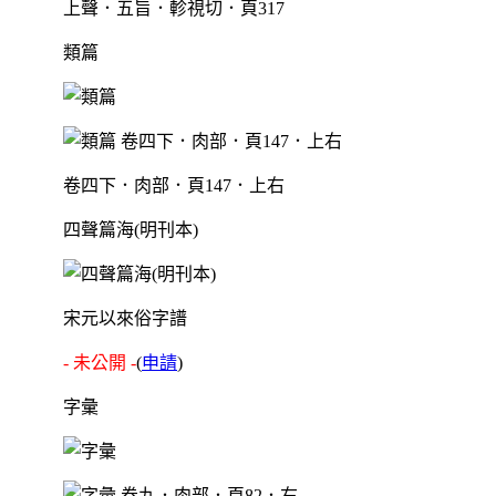
上聲．五旨．軫視切．頁317
類篇
卷四下．肉部．頁147．上右
四聲篇海(明刊本)
宋元以來俗字譜
- 未公開 -
(
申請
)
字彙