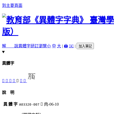
到主要頁面
解 說
異體字
研訂瀏覽
小
中
大
|
🖨️
✉️
|
加入筆記
異體字
󴱀
󴱁
󴰿
󴱂
󴱄
󴱃
󴱅
說 明
異 體 字
󴱄
肉-06-10
A03320-007