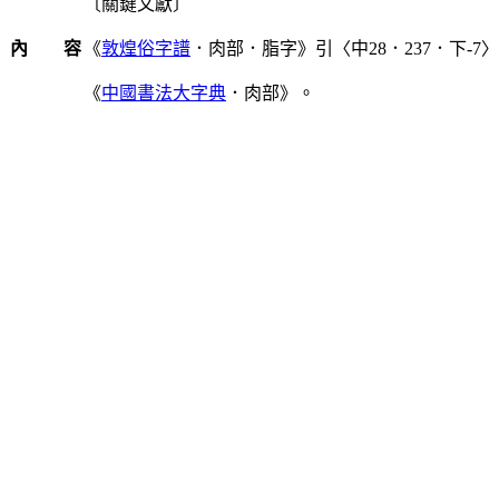
〔關鍵文獻〕
內 容
《
敦煌俗字譜
．肉部．脂字》引〈中28．237．下-7
《
中國書法大字典
．肉部》。