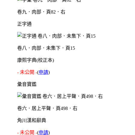
卷九．肉部．頁82．右
正字通
卷八．肉部．未集下．頁15
康熙字典(校正本)
- 未公開 -
(
申請
)
彙音寶鑑
卷六．居上平聲．頁498．右
角川漢和辭典
- 未公開 -
(
申請
)