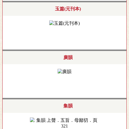
玉篇(元刊本)
廣韻
集韻