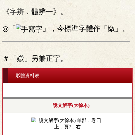
《
字辨
．體辨一》。
◎「
」，今標準字體作「媺」。
＃「媺」另兼
正字
。
形體資料表
說文解字(大徐本)