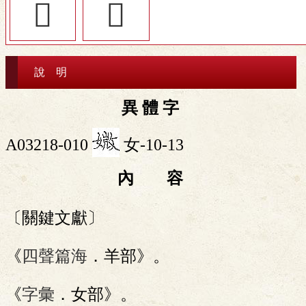
󴥁
󴤹
說 明
異 體 字
A03218-010
女-10-13
內 容
〔關鍵文獻〕
《
四聲篇海
．羊部》。
《
字彙
．女部》。