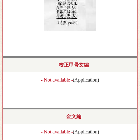
校正甲骨文編
- Not available -
(
Application
)
金文編
- Not available -
(
Application
)