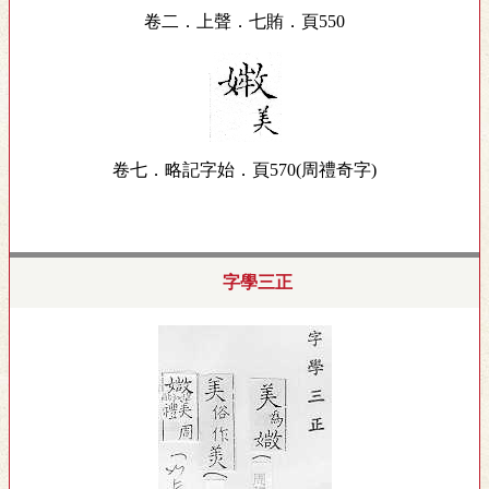
卷二．上聲．七賄．頁550
卷七．略記字始．頁570(周禮奇字)
字學三正