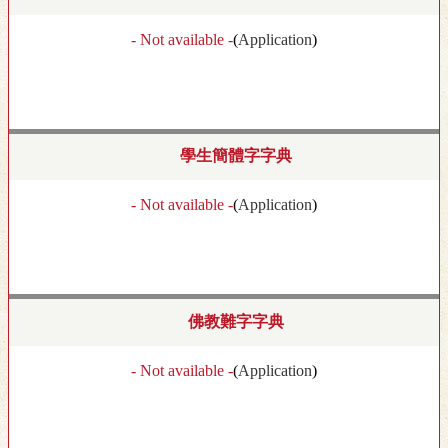
- Not available -
(
Application
)
學生簡體字字典
- Not available -
(
Application
)
佛教難字字典
- Not available -
(
Application
)