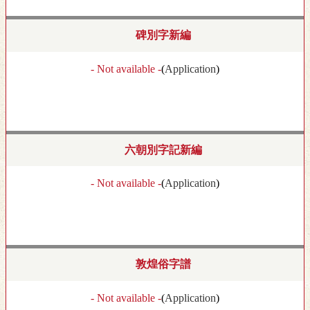
碑別字新編
- Not available -
(
Application
)
六朝別字記新編
- Not available -
(
Application
)
敦煌俗字譜
- Not available -
(
Application
)