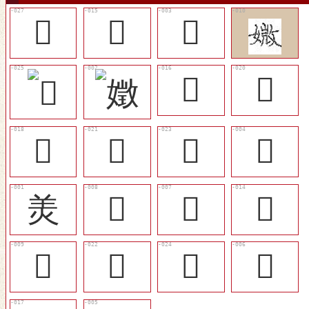
󴥉
󴤿
󴤷
󴥀
󴥃
󴥂
󴥄
󴥆
󴤸
羙
󴤼
󴤻
󴤾
󴤽
󴥅
󴥇
󴤺