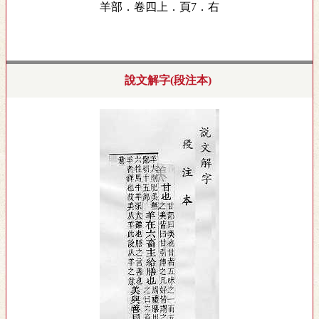
羊部．卷四上．頁7．右
說文解字(段注本)