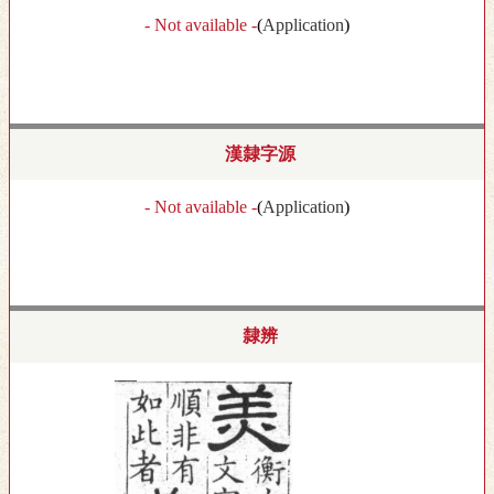
- Not available -
(
Application
)
漢隸字源
- Not available -
(
Application
)
隸辨