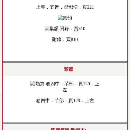
上聲．五旨．母鄙切．頁321
附錄．頁810
類篇
卷四中．芉部．頁129．上左