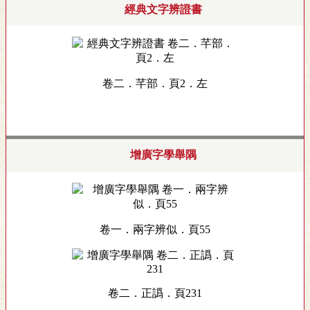
經典文字辨證書
卷二．芊部．頁2．左
增廣字學舉隅
卷一．兩字辨似．頁55
卷二．正譌．頁231