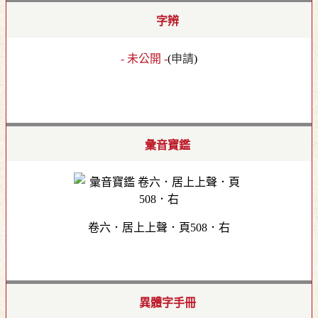
字辨
- 未公開 -
(
申請
)
彙音寶鑑
卷六．居上上聲．頁508．右
異體字手冊