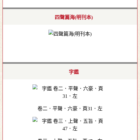
四聲篇海(明刊本)
字鑑
卷二．平聲．六豪．頁31．左