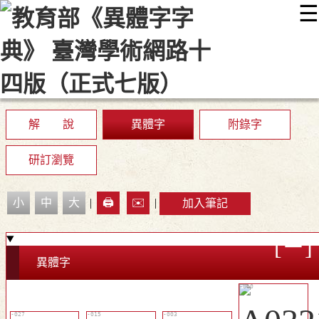
☰
:::
最新消息
常見問題
編輯說明
字典附錄
使用說明
顯示模式
網站導覽
EN
解 說
異體字
附錄字
研訂瀏覽
小
中
大
|
🖨️
✉️
|
加入筆記
異體字