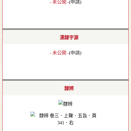
- 未公開 -
(
申請
)
漢隸字源
- 未公開 -
(
申請
)
隸辨