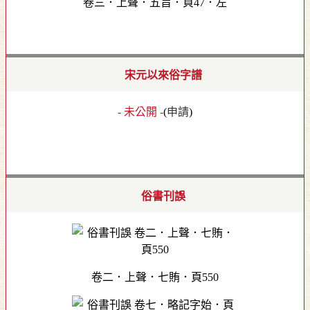
卷三．上聲．五旨．頁47．左
宋元以來俗字譜
- 未公開 -
(
申請
)
俗書刊誤
卷二．上聲．七賄．頁550