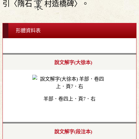
引〈隋石
村造橋碑〉。
形體資料表
說文解字(大徐本)
羊部．卷四上．頁7．右
說文解字(段注本)