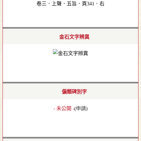
卷三．上聲．五旨．頁341．右
金石文字辨異
偏類碑別字
- 未公開 -
(
申請
)