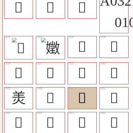
󴥉
󴤿
󴤷
󴥀
󴥃
󴥂
󴥄
󴥆
󴤸
羙
󴤼
󴤻
󴤾
󴤽
󴥅
󴥇
󴤺