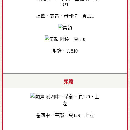
上聲．五旨．母鄙切．頁321
附錄．頁810
類篇
卷四中．芉部．頁129．上左