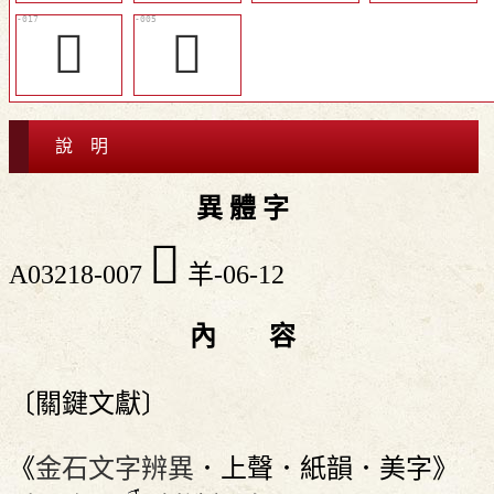
󴥁
󴤹
說 明
異 體 字
󴤻
A03218-007
羊-06-12
內 容
〔關鍵文獻〕
《
金石文字辨異
．上聲．紙韻．美字》