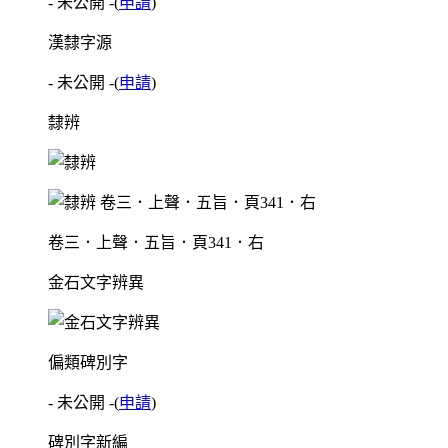
- 未公開 -
(
申請
)
漢隸字源
- 未公開 -
(
申請
)
隸辨
卷三．上聲．五旨．頁341．右
金石文字辨異
偏類碑別字
- 未公開 -
(
申請
)
碑別字新編