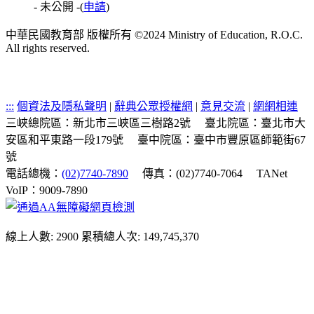
- 未公開 -
(
申請
)
中華民國教育部 版權所有 ©2024 Ministry of Education, R.O.C.
All rights reserved.
:::
個資法及隱私聲明
|
辭典公眾授權網
|
意見交流
|
網網相連
三峽總院區：新北市三峽區三樹路2號
臺北院區：臺北市大
安區和平東路一段179號
臺中院區：臺中市豐原區師範街67
號
電話總機：
(02)7740-7890
傳真：(02)7740-7064
TANet
VoIP：9009-7890
線上人數: 2900
累積總人次: 149,745,370