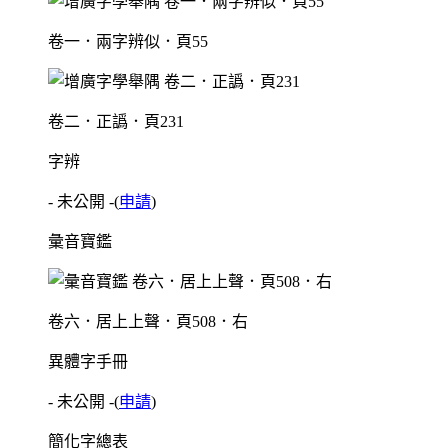
卷一．兩字辨似．頁55
卷二．正譌．頁231
字辨
- 未公開 -
(
申請
)
彙音寶鑑
卷六．居上上聲．頁508．右
異體字手冊
- 未公開 -
(
申請
)
簡化字總表