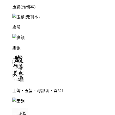
玉篇(元刊本)
廣韻
集韻
上聲．五旨．母鄙切．頁321