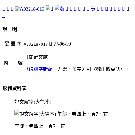
󴥉
󴤿
󴤷
󴥀
󴥃
󴥂
󴥄
󴥆
󴤸
羙
󴤼
󴤻
󴤾
󴤽
󴥅
󴥇
󴤺
󴥁
󴤹
說 明
異 體 字
󴥁
艸-06-10
A03218-017
〔關鍵文獻〕
內 容
《
碑別字新編
．九畫．美字》引〈魏山徽墓誌〉。
形體資料表
說文解字(大徐本)
羊部．卷四上．頁7．右