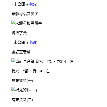
- 未公開 -
(
申請
)
宋體母稿異體字
書法字彙
- 未公開 -
(
申請
)
重訂直音篇
卷六．*部．頁514．左
補充資料(一)
補充資料(二)