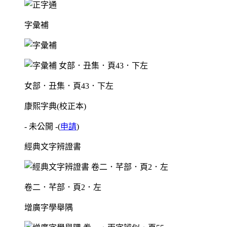
字彙補
女部．丑集．頁43．下左
康熙字典(校正本)
- 未公開 -
(
申請
)
經典文字辨證書
卷二．芊部．頁2．左
增廣字學舉隅