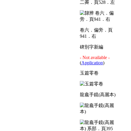
二霽．頁528．左
卷六．偏旁．頁
941．右
碑別字新編
- Not available -
(
Application
)
玉篇零卷
龍龕手鏡(高麗本)