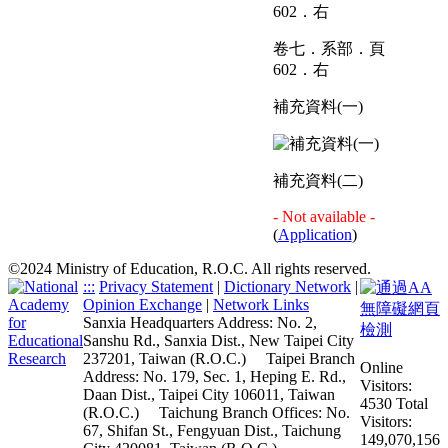
卷七．系部．頁
602．右
補充資料(一)
補充資料(二)
- Not available -
(
Application
)
©2024 Ministry of Education, R.O.C. All rights reserved.
:::
Privacy Statement
|
Dictionary Network
|
Opinion Exchange
|
Network Links
Sanxia Headquarters Address: No. 2,
Sanshu Rd., Sanxia Dist., New Taipei City
237201, Taiwan (R.O.C.)
Taipei Branch
Online
Address: No. 179, Sec. 1, Heping E. Rd.,
Visitors:
Daan Dist., Taipei City 106011, Taiwan
4530
Total
(R.O.C.)
Taichung Branch Offices: No.
Visitors:
67, Shifan St., Fengyuan Dist., Taichung
149,070,156