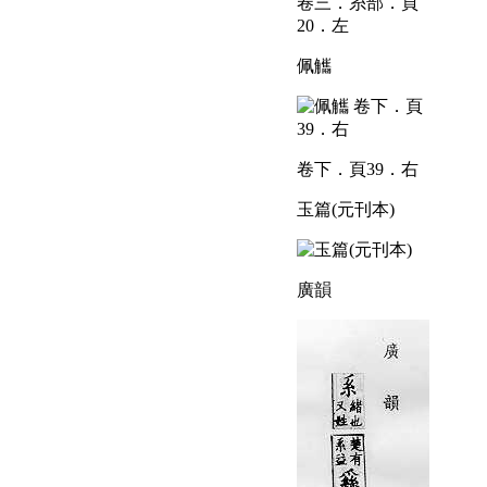
卷三．糸部．頁
20．左
佩觿
卷下．頁39．右
玉篇(元刊本)
廣韻