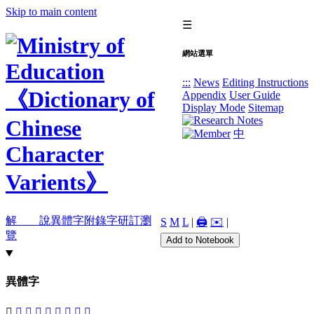
Skip to main content
☰
網站選單
:::
News
Editing Instructions
Appendix
User Guide
Display Mode
Sitemap
中
解 說
異體字
附錄字
研訂瀏
S
M
L
|
🖨️
✉️
|
覽
Add to Notebook
異體字
󴗦
󴗩
󴗧
𢁴
󴗪
𣫦
𦂞
𦃟
󴗨