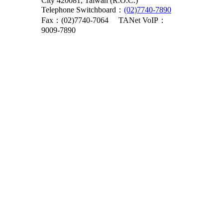
City 420081, Taiwan (R.O.C.)
Telephone Switchboard：
(02)7740-7890
Fax：(02)7740-7064
TANet VoIP：
9009-7890