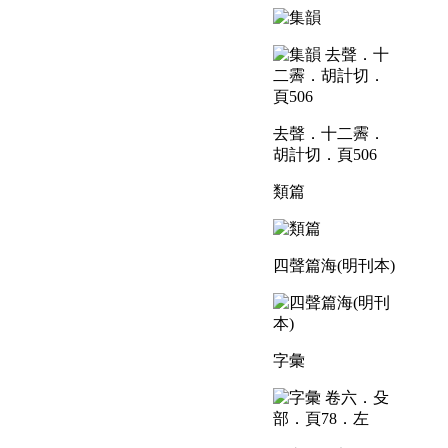
去聲．十二霽．
胡計切．頁506
類篇
四聲篇海(明刊本)
字彙