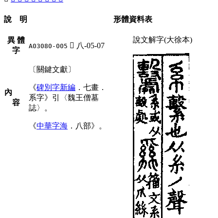
說 明
形體資料表
說文解字(大徐本)
異 體
󴗦
八-05-07
A03080-005
字
〔關鍵文獻〕
《
碑別字新編
．七畫．
內
系字》引〈魏王僧墓
容
誌〉。
《
中華字海
．八部》。