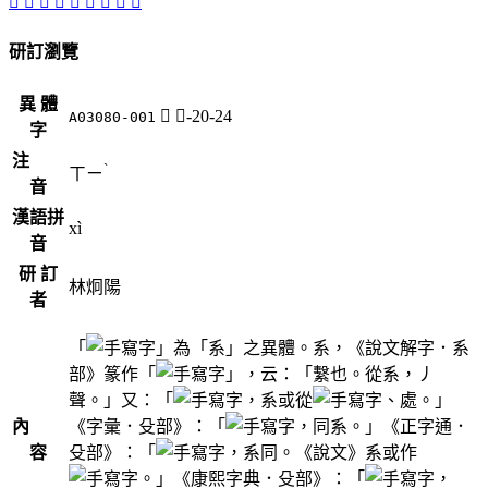
󴗦
󴗩
󴗧
𢁴
󴗪
𣫦
𦂞
𦃟
󴗨
研訂瀏覽
異 體
𣫦
殳-20-24
A03080-001
字
注
ˋ
ㄒㄧ
音
漢語拼
xì
音
研 訂
林炯陽
者
「
」為「系」之異體。系，《說文解字．系
部》篆作「
」，云：「繫也。從系，丿
聲。」又：「
，系或從
、處。」
內
《字彙．殳部》：「
，同系。」《正字通．
容
殳部》：「
，系同。《說文》系或作
。」《康熙字典．殳部》：「
，