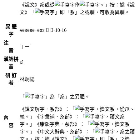
《說文》系或從
作
。」按：據《說
文》「
」即「系」之或體，可收為異體。
異 體
𦃟
糸-10-16
A03080-002
字
注
ˋ
ㄒㄧ
音
漢語拼
xì
音
研 訂
林炯陽
者
「
」為「系」之異體。
《說文解字．系部》：「
，籀文系，從爪、
絲。」《字彙補．糸部》：「
，籀文系
內
字。」《康熙字典．糸部》：「
，籀文系
容
字。」《中文大辭典．糸部》：「
，系之籀
文。」按：據《說文》「
」即「系」之籀