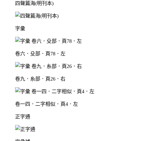
四聲篇海(明刊本)
字彙
卷六．殳部．頁78．左
卷九．糸部．頁26．右
卷一四．二字相似．頁4．左
正字通