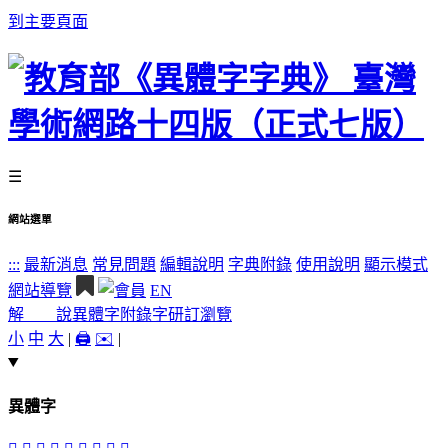
到主要頁面
☰
網站選單
:::
最新消息
常見問題
編輯說明
字典附錄
使用說明
顯示模式
網站導覽
EN
解 說
異體字
附錄字
研訂瀏覽
小
中
大
|
🖨️
✉️
|
異體字