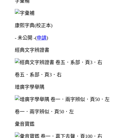
字彙補
康熙字典(校正本)
- 未公開 -
(
申請
)
經典文字辨證書
卷五．系部．頁3．右
增廣字學舉隅
卷一．兩字辨似．頁50．左
彙音寶鑑