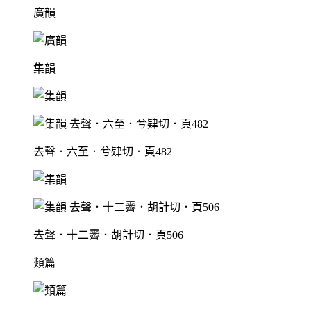
廣韻
集韻
去聲．六至．兮肄切．頁482
去聲．十二霽．胡計切．頁506
類篇