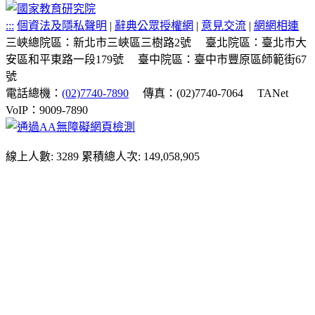
:::
個資法及隱私聲明
|
辭典公眾授權網
|
意見交流
|
網網相連
三峽總院區：新北市三峽區三樹路2號
臺北院區：臺北市大
安區和平東路一段179號
臺中院區：臺中市豐原區師範街67
號
電話總機：
(02)7740-7890
傳真：(02)7740-7064
TANet
VoIP：9009-7890
線上人數: 3289
累積總人次: 149,058,905