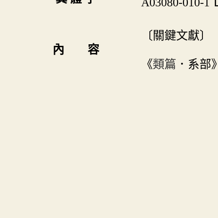
A03080-010-1
〔關鍵文獻〕
內 容
《
類篇
．系部