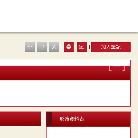
小
中
大
|
🖨️
✉️
|
加入筆記
形體資料表