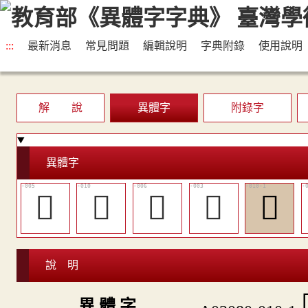
:::
最新消息
常見問題
編輯說明
字典附錄
使用說明
解 說
異體字
附錄字
異體字
󴗦
󴗩
󴗧
𢁴
󴗪
說 明
異 體 字