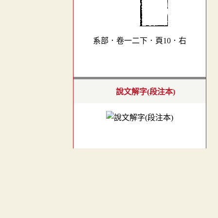
系部．卷一二下．頁10．右
說文解字(段注本)
校正甲骨文編
︿
- 未公開 -
(
申請
)
TOP