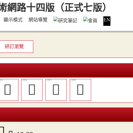
顯示模式
網站導覽
EN
研訂瀏覽
𣫦
𦂞
𦃟
󴗨
󴗪