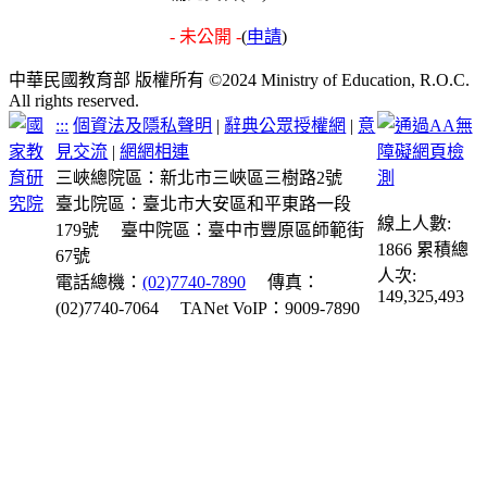
- 未公開 -
(
申請
)
中華民國教育部 版權所有 ©2024 Ministry of Education, R.O.C.
All rights reserved.
:::
個資法及隱私聲明
|
辭典公眾授權網
|
意
見交流
|
網網相連
三峽總院區：新北市三峽區三樹路2號
臺北院區：臺北市大安區和平東路一段
線上人數:
179號
臺中院區：臺中市豐原區師範街
1866
累積總
67號
人次:
電話總機：
(02)7740-7890
傳真：
149,325,493
(02)7740-7064
TANet VoIP：9009-7890