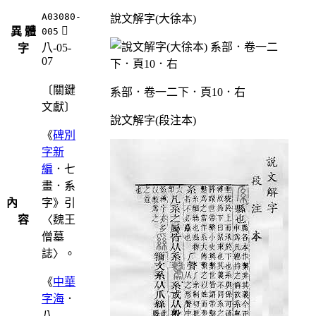
A03080-
說文解字(大徐本)
󴗦
異 體
005
八-05-
字
07
〔關鍵
系部．卷一二下．頁10．右
文獻〕
說文解字(段注本)
《
碑別
字新
編
．七
畫．系
內
字》引
容
〈魏王
僧墓
誌〉。
《
中華
字海
．
八