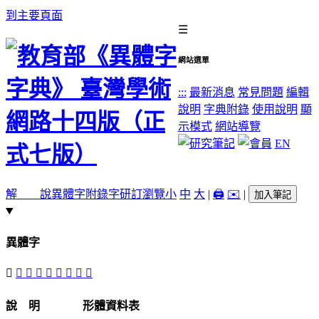
到主要頁面
☰
網站選單
:::
最新消息
常見問題
編輯
說明
字典附錄
使用說明
顯
示模式
網站導覽
EN
解 說
異體字
附錄字
研訂瀏覽
小
中
大
|
🖨️
✉️
|
加入筆記
異體字
󴗦
󴗩
󴗧
𢁴
󴗪
𣫦
𦂞
𦃟
󴗨
說 明
形體資料表