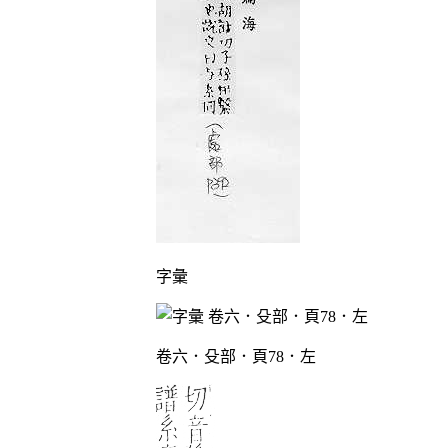
字彙
卷六．殳部．頁78．左