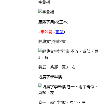
字彙補
康熙字典(校正本)
- 未公開 -
(
申請
)
經典文字辨證書
卷五．系部．頁3．右
增廣字學舉隅
卷一．兩字辨似．頁50．左