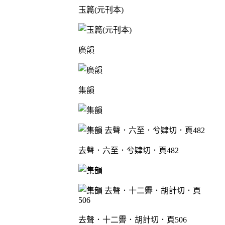
玉篇(元刊本)
廣韻
集韻
去聲．六至．兮肄切．頁482
去聲．十二霽．胡計切．頁506