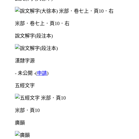
米部．卷七上．頁10．右
說文解字(段注本)
漢隸字源
- 未公開 -
(
申請
)
五經文字
米部．頁10
廣韻