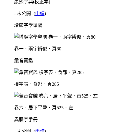
康熙字典(校正本)
- 未公開 -
(
申請
)
增廣字學舉隅
卷一．兩字辨似．頁80
彙音寶鑑
檢字表．食部．頁285
卷六．居下平聲．頁525．左
異體字手冊
- 未公開 -
(
申請
)