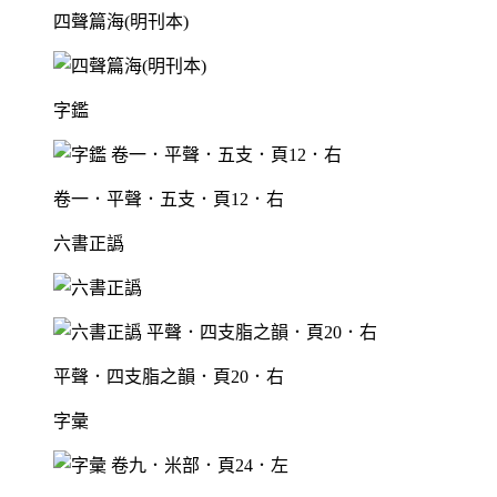
四聲篇海(明刊本)
字鑑
卷一．平聲．五支．頁12．右
六書正譌
平聲．四支脂之韻．頁20．右
字彙