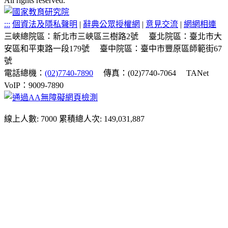
All rights reserved.
:::
個資法及隱私聲明
|
辭典公眾授權網
|
意見交流
|
網網相連
三峽總院區：新北市三峽區三樹路2號
臺北院區：臺北市大
安區和平東路一段179號
臺中院區：臺中市豐原區師範街67
號
電話總機：
(02)7740-7890
傳真：(02)7740-7064
TANet
VoIP：9009-7890
線上人數: 7000
累積總人次: 149,031,887