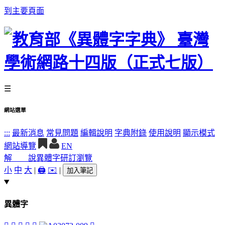
到主要頁面
☰
網站選單
:::
最新消息
常見問題
編輯說明
字典附錄
使用說明
顯示模式
網站導覽
EN
解 說
異體字
研訂瀏覽
小
中
大
|
🖨️
✉️
|
加入筆記
異體字