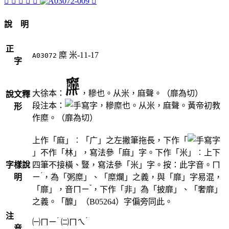
𢌑
䊳
󴗃
𩞇
𩞁
𪎖
說 明
正
糜
米-11-17
A03072
字
大徐本：
，糝也。从米，麻聲。（靡為切）
說文釋
段注本：
，糝糜也。从米，麻聲。黃帝初教
形
作糜。（靡為切）
上作「麻」︰「广」之左撇筆拖長，下作「
」不作「林」，寫法參「麻」字。下作「米」︰上下
字樣說
四筆不接橫、豎，寫法參「米」字。按：此字音。
ㄇ
ˊ
明
ㄧ
，為「粥糜」、「糜爛」之義，與「靡」字易混，
ˇ
「靡」，音
ㄇㄧ
，下作「非」為「披靡」、「奢靡」
之義。「醾」（B05264）字偏旁同此。
注
ˊ
ˊ
㈠
ㄇㄧ
㈡
ㄇㄟ
音