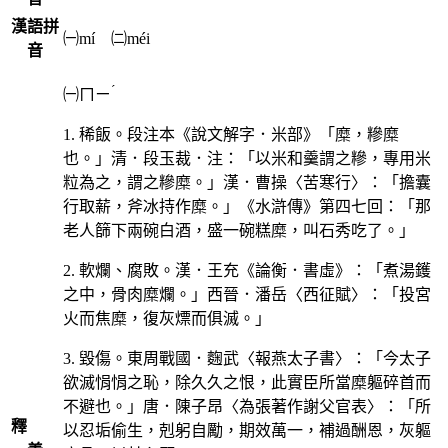
漢語拼
㈠mí ㈡méi
音
ˊ
㈠
ㄇㄧ
1. 稀飯。段注本《說文解字．米部》「糜，糝糜
也。」清．段玉裁．注：「以米和羹謂之糝，專用米
粒為之，謂之糝糜。」漢．曹操〈苦寒行〉：「擔囊
行取薪，斧冰持作糜。」《水滸傳》第四七回：「那
老人篩下兩碗白酒，盛一碗糕糜，叫石秀吃了。」
2. 軟爛、腐敗。漢．王充《論衡．書虛》：「煮湯鑊
之中，骨肉糜爛。」西晉．潘岳〈西征賦〉：「投宮
火而焦糜，復灰熛而俱滅。」
3. 毀傷。東周戰國．麴武〈報燕太子書〉：「今太子
欲滅悁悁之恥，除久久之恨，此實臣所當糜軀碎首而
不避也。」唐．陳子昂〈為張著作謝父官表〉：「所
釋
以忍垢偷生，剋躬自勵，期效萬一，補過酬恩，灰軀