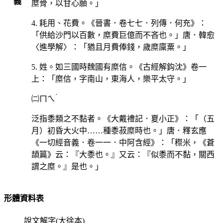
義
糜骨，以甘心願。」
4. 耗用、花費。《晉書．卷七七．列傳．何充》：
「供給沙門以百數，糜費巨億而不吝也。」唐．韓愈
〈進學解〉：「猶且月費俸錢，歲糜廩粟。」
5. 姓。如三國時魏國有糜信。《古經解鈎沈》卷一
上：「糜信，字南山，東海人，樂平太守。」
ˊ
㈡
ㄇㄟ
泛指黍類之不黏者。《大戴禮記．夏小正》：「（五
月）初昏大火中……種黍菽糜時也。」唐．釋玄應
《一切經音義．卷一一．中阿含經》：「穄米，《蒼
頡篇》云：『大黍也。』又云：『似黍而不黏，關西
謂之糜。』是也。」
形體資料表
說文解字(大徐本)