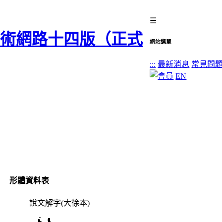
☰
網站選單
:::
最新消息
常見問
EN
形體資料表
說文解字(大徐本)