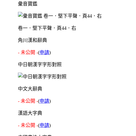
彙音寶鑑
卷一．堅下平聲．頁44．右
角川漢和辭典
- 未公開 -
(
申請
)
中日朝漢字字形對照
中文大辭典
- 未公開 -
(
申請
)
漢語大字典
- 未公開 -
(
申請
)