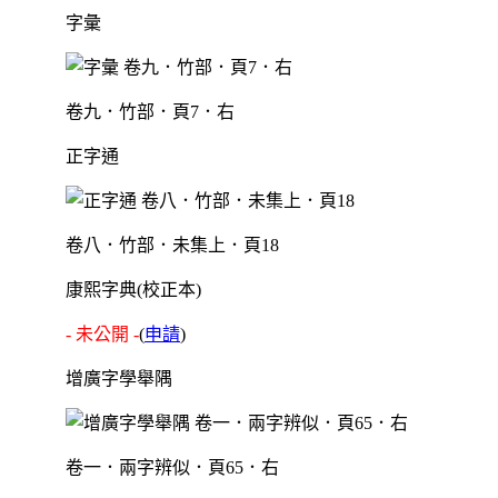
字彙
卷九．竹部．頁7．右
正字通
卷八．竹部．未集上．頁18
康熙字典(校正本)
- 未公開 -
(
申請
)
增廣字學舉隅
卷一．兩字辨似．頁65．右