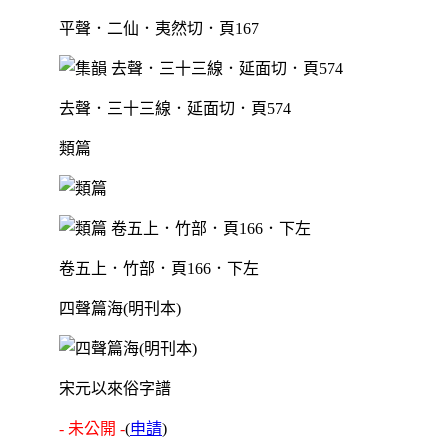
平聲．二仙．夷然切．頁167
去聲．三十三線．延面切．頁574
類篇
卷五上．竹部．頁166．下左
四聲篇海(明刊本)
宋元以來俗字譜
- 未公開 -
(
申請
)