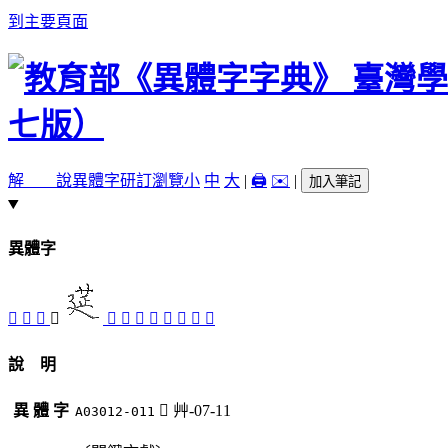
到主要頁面
解 說
異體字
研訂瀏覽
小
中
大
|
🖨️
✉️
|
加入筆記
異體字
󴓂
󴓅
󴓃
󴓄
󴓀
󴒻
󴓁
󴒿
󴒾
󴒼
󴒽
󴓆
說 明
異 體 字
󴓄
艸-07-11
A03012-011