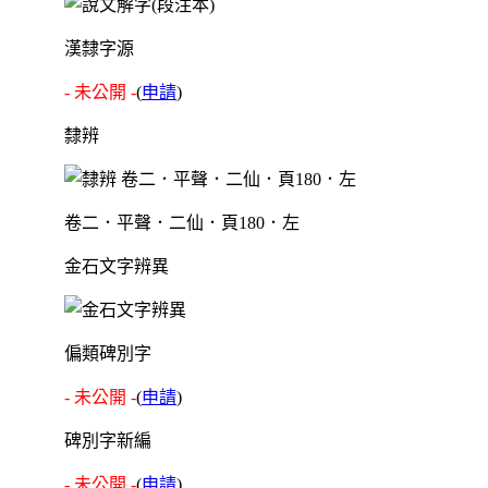
漢隸字源
- 未公開 -
(
申請
)
隸辨
卷二．平聲．二仙．頁180．左
金石文字辨異
偏類碑別字
- 未公開 -
(
申請
)
碑別字新編
- 未公開 -
(
申請
)