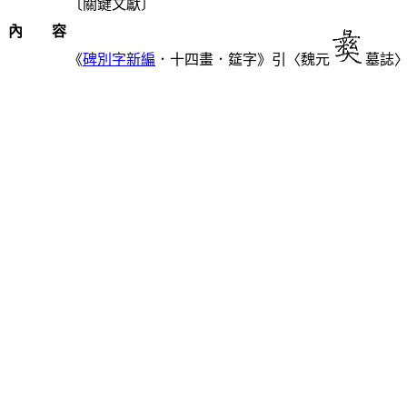
〔關鍵文獻〕
內 容
《
碑別字新編
．十四畫．筵字》引〈魏元
墓誌