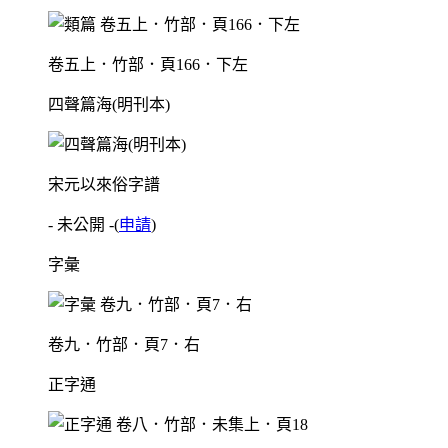
卷五上．竹部．頁166．下左
四聲篇海(明刊本)
宋元以來俗字譜
- 未公開 -
(
申請
)
字彙
卷九．竹部．頁7．右
正字通