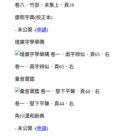
卷八．竹部．未集上．頁18
康熙字典(校正本)
- 未公開 -
(
申請
)
增廣字學舉隅
卷一．兩字辨似．頁65．右
彙音寶鑑
卷一．堅下平聲．頁44．右
角川漢和辭典
- 未公開 -
(
申請
)