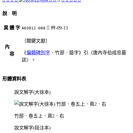
說 明
異 體 字
󴓁
艸-09-13
A03012-008
〔關鍵文獻〕
內
《
偏類碑別字
．竹部．筵字》引〈唐內寺伯成忠墓
容
誌〉。
形體資料表
說文解字(大徐本)
竹部．卷五上．頁2．右
說文解字(段注本)