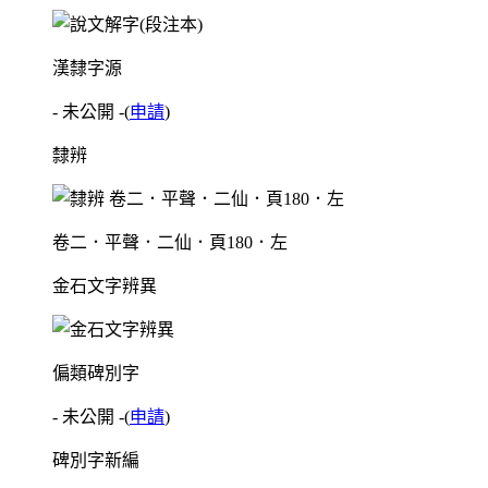
漢隸字源
- 未公開 -
(
申請
)
隸辨
卷二．平聲．二仙．頁180．左
金石文字辨異
偏類碑別字
- 未公開 -
(
申請
)
碑別字新編