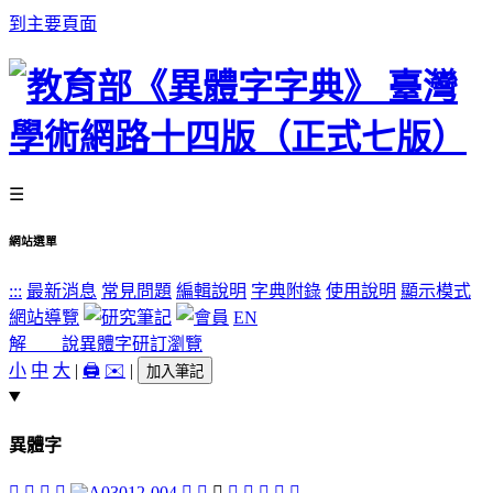
到主要頁面
☰
網站選單
:::
最新消息
常見問題
編輯說明
字典附錄
使用說明
顯示模式
網站導覽
EN
解 說
異體字
研訂瀏覽
小
中
大
|
🖨️
✉️
|
加入筆記
異體字
󴓂
󴓅
󴓃
󴓄
󴓀
󴒻
󴓁
󴒿
󴒾
󴒼
󴒽
󴓆