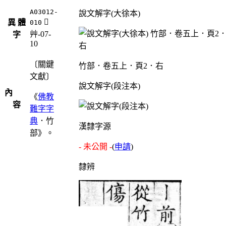
A03012-
說文解字(大徐本)
󴓃
異 體
010
艸-07-
字
10
〔關鍵
竹部．卷五上．頁2．右
文獻〕
說文解字(段注本)
內
《
佛教
容
難字字
典
．竹
漢隸字源
部》。
- 未公開 -
(
申請
)
隸辨