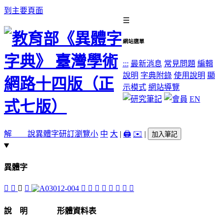
到主要頁面
☰
網站選單
:::
最新消息
常見問題
編輯
說明
字典附錄
使用說明
顯
示模式
網站導覽
EN
解 說
異體字
研訂瀏覽
小
中
大
|
🖨️
✉️
|
加入筆記
異體字
󴓂
󴓅
󴓃
󴓄
󴓀
󴒻
󴓁
󴒿
󴒾
󴒼
󴒽
󴓆
說 明
形體資料表