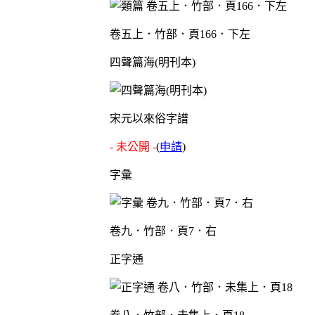
卷五上．竹部．頁166．下左
四聲篇海(明刊本)
宋元以來俗字譜
- 未公開 -
(
申請
)
字彙
卷九．竹部．頁7．右
正字通