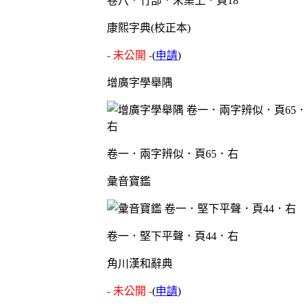
卷八．竹部．未集上．頁18
康熙字典(校正本)
- 未公開 -
(
申請
)
增廣字學舉隅
卷一．兩字辨似．頁65．右
彙音寶鑑
卷一．堅下平聲．頁44．右
角川漢和辭典
- 未公開 -
(
申請
)