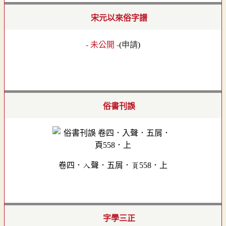
宋元以來俗字譜
- 未公開 -
(
申請
)
俗書刊誤
卷四．入聲．五屑．頁558．上
字學三正