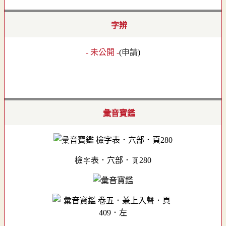
字辨
- 未公開 -
(
申請
)
彙音寶鑑
檢字表．穴部．頁280