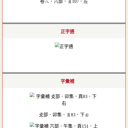
卷八．穴部．頁107．左
正字通
字彙補
攴部．卯集．頁83．下右