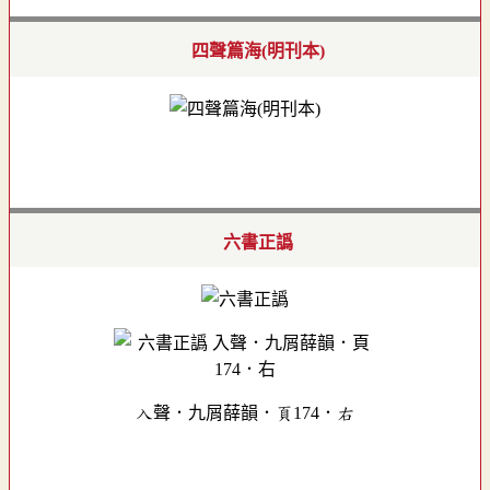
四聲篇海(明刊本)
六書正譌
入聲．九屑薛韻．頁174．右