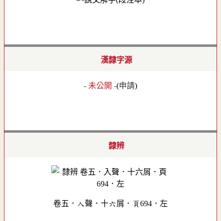
漢隸字源
- 未公開 -
(
申請
)
隸辨
卷五．入聲．十六屑．頁694．左