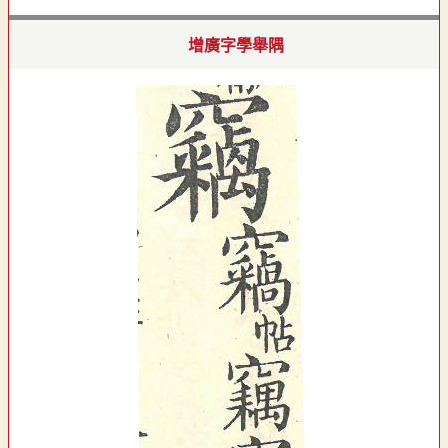
增廣字學舉隅