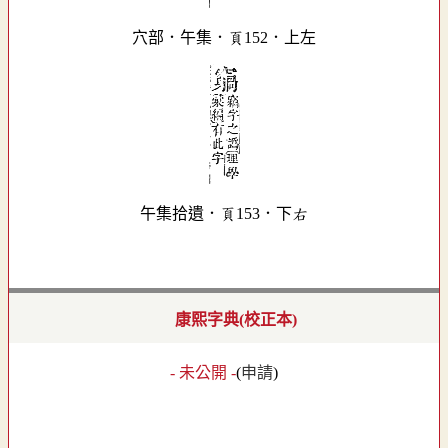
穴部．午集．頁152．上左
午集拾遺．頁153．下右
康熙字典(校正本)
- 未公開 -
(
申請
)