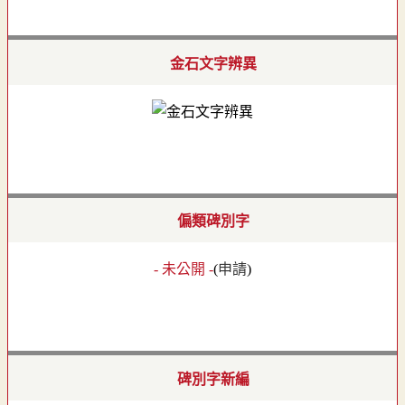
金石文字辨異
偏類碑別字
- 未公開 -
(
申請
)
碑別字新編