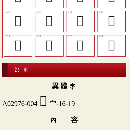
󴐁
󴐃
󴏵
󴐋
󴏷
󴏱
󴐍
𥩓
說 明
異 體 字
󴏲
A02976-004
宀-16-19
內 容