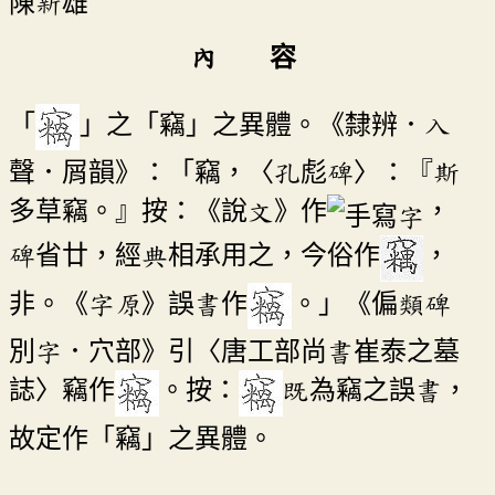
陳新雄
內 容
「
」之「竊」之異體。《隸辨．入
聲．屑韻》：「竊，〈孔彪碑〉：『斯
多草竊。』按：《說文》作
，
碑省廿，經典相承用之，今俗作
，
非。《字原》誤書作
。」《偏類碑
別字．穴部》引〈唐工部尚書崔泰之墓
誌〉竊作
。按：
既為竊之誤書，
故定作「竊」之異體。