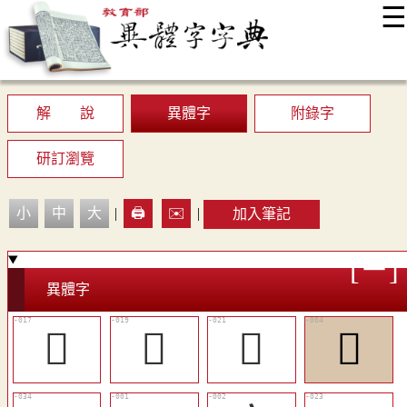
☰
:::
最新消息
常見問題
編輯說明
字典附錄
使用說明
顯示模式
網站導覽
EN
解 說
異體字
附錄字
研訂瀏覽
小
中
大
|
🖨️
✉️
|
加入筆記
異體字
󴏺
󴏼
󴏾
󴏲