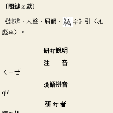
〔關鍵文獻〕
《
隸辨
．入聲．屑韻．
字》引〈孔
彪碑〉。
研訂說明
注 音
ˋ
ㄑㄧㄝ
漢語拼音
qiè
研 訂 者