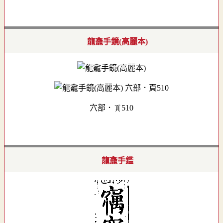
龍龕手鏡(高麗本)
穴部．頁510
龍龕手鑑