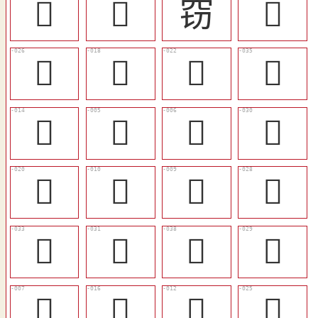
󴐉
𢿑
窃
󴐀
𥧼
󴏻
󴏿
󴐊
󴏸
𥨷
𥨱
󴐆
󴏽
󴏴
󴏳
󴐄
󴐈
󴐇
󴐌
󴐅
𥨵
󴏹
󴏶
󴐂