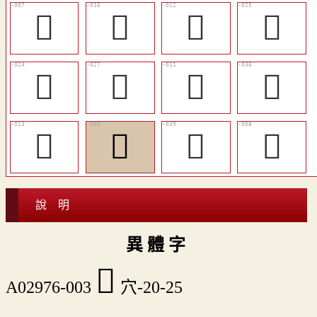
𥨵
󴏹
󴏶
󴐂
󴐁
󴐃
󴏵
󴐋
󴏷
󴏱
󴐍
𥩓
說 明
異 體 字
󴏱
A02976-003
穴-20-25