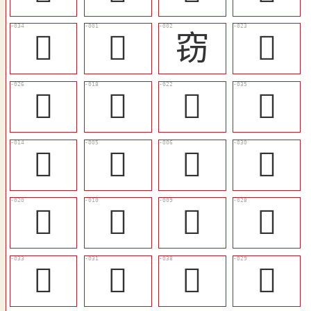
󴐉
𢿑
窃
󴐀
𥧼
󴏻
󴏿
󴐊
󴏸
𥨷
𥨱
󴐆
󴏽
󴏴
󴏳
󴐄
󴐈
󴐇
󴐌
󴐅