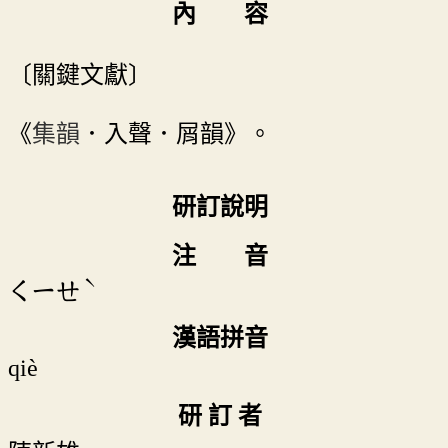
內 容
〔關鍵文獻〕
《
集韻
．入聲．屑韻》。
研訂說明
注 音
ˋ
ㄑㄧㄝ
漢語拼音
qiè
研 訂 者