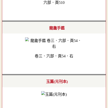
穴部．頁510
龍龕手鑑
卷三．穴部．頁54．右
玉篇(元刊本)