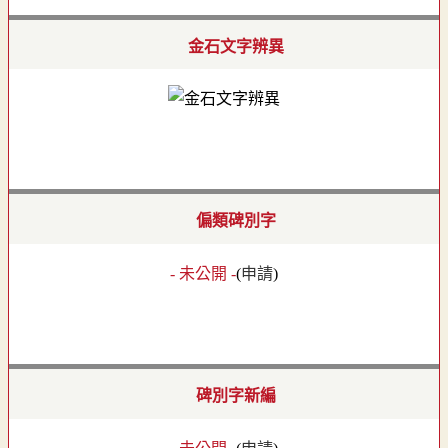
金石文字辨異
偏類碑別字
- 未公開 -
(
申請
)
碑別字新編