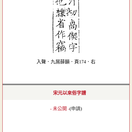
入聲．九屑薛韻．頁174．右
宋元以來俗字譜
- 未公開 -
(
申請
)