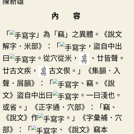
陳新雄
內 容
「
」為「竊」之異體。《說文
解字．米部》：「
，盜自中出
曰
。從穴從米，
、廿皆聲。
廿古文疾，
古文偰。」《集韻．入
聲．屑韻》：「
、竊。《說
文》盜自中出曰
。一曰淺也。
或省。」《正字通．穴部》：「竊、
《說文》作
。」《字彙補．穴
部》：「
、《說文》竊本