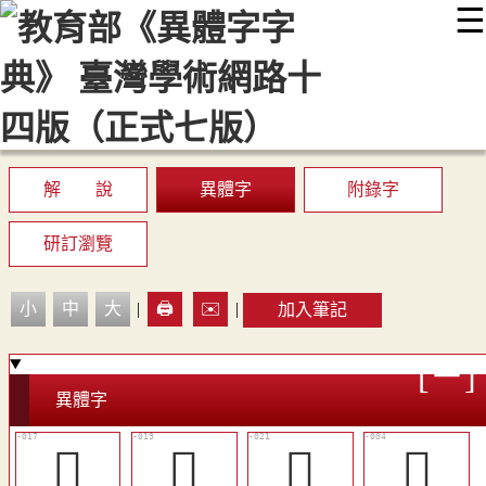
☰
:::
最新消息
常見問題
編輯說明
字典附錄
使用說明
顯示模式
網站導覽
EN
解 說
異體字
附錄字
研訂瀏覽
小
中
大
|
🖨️
✉️
|
加入筆記
異體字
󴏺
󴏼
󴏾
󴏲