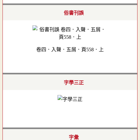
俗書刊誤
卷四．入聲．五屑．頁558．上
字學三正
字彙