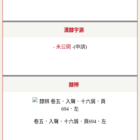
漢隸字源
- 未公開 -
(
申請
)
隸辨
卷五．入聲．十六屑．頁694．左