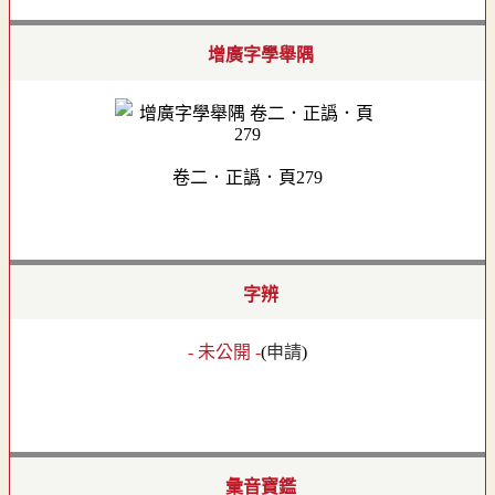
增廣字學舉隅
卷二．正譌．頁279
字辨
- 未公開 -
(
申請
)
彙音寶鑑