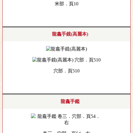
米部．頁10
龍龕手鏡(高麗本)
穴部．頁510
龍龕手鑑