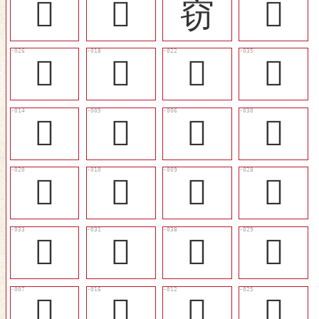
󴐉
𢿑
窃
󴐀
𥧼
󴏻
󴏿
󴐊
󴏸
𥨷
𥨱
󴐆
󴏽
󴏴
󴏳
󴐄
󴐈
󴐇
󴐌
󴐅
𥨵
󴏹
󴏶
󴐂