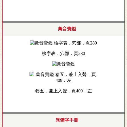
彙音寶鑑
檢字表．穴部．頁280
卷五．兼上入聲．頁409．左
異體字手冊