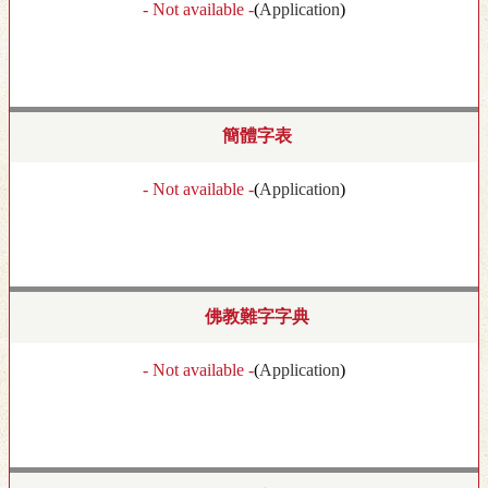
- Not available -
(
Application
)
簡體字表
- Not available -
(
Application
)
佛教難字字典
- Not available -
(
Application
)