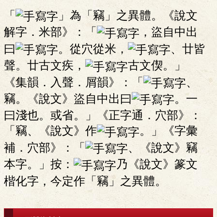
「
」為「竊」之異體。《說文
解字．米部》：「
，盜自中出
曰
。從穴從米，
、廿皆
聲。廿古文疾，
古文偰。」
《集韻．入聲．屑韻》：「
、
竊。《說文》盜自中出曰
。一
曰淺也。或省。」《正字通．穴部》：
「竊、《說文》作
。」《字彙
補．穴部》：「
、《說文》竊
本字。」按：
乃《說文》篆文
楷化字，今定作「竊」之異體。