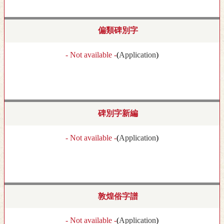
偏類碑別字
- Not available -
(
Application
)
碑別字新編
- Not available -
(
Application
)
敦煌俗字譜
- Not available -
(
Application
)