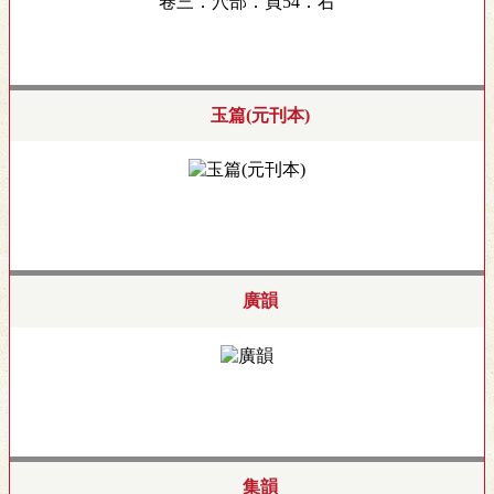
卷三．穴部．頁54．右
玉篇(元刊本)
廣韻
集韻