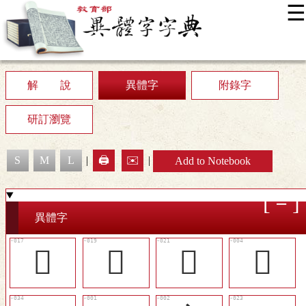
☰
:::
News
Editing Instructions
Appendix
User Guide
Display Mode
Sitemap
中
解 說
異體字
附錄字
研訂瀏覽
S
M
L
|
🖨️
✉️
|
Add to Notebook
異體字
󴏺
󴏼
󴏾
󴏲