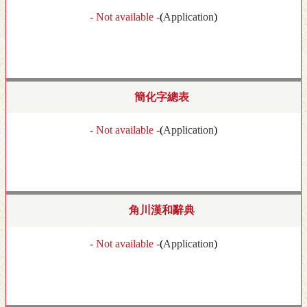
- Not available -
(
Application
)
簡化字總表
- Not available -
(
Application
)
角川漢和辭典
- Not available -
(
Application
)