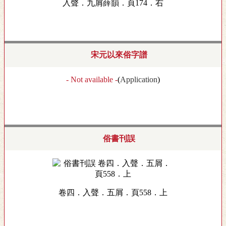
入聲．九屑薛韻．頁174．右
宋元以來俗字譜
- Not available -
(
Application
)
俗書刊誤
卷四．入聲．五屑．頁558．上