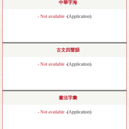
中華字海
- Not available -
(
Application
)
古文四聲韻
- Not available -
(
Application
)
書法字彙
- Not available -
(
Application
)