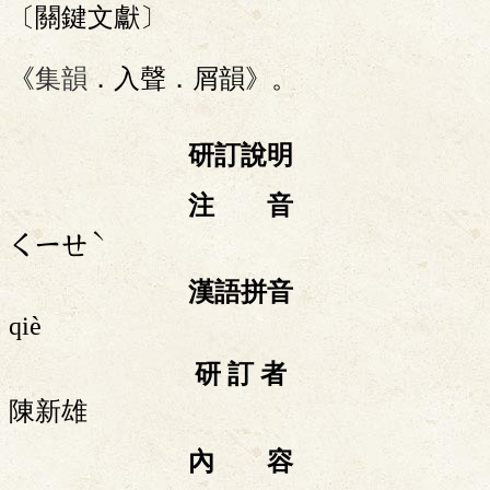
〔關鍵文獻〕
《
集韻
．入聲．屑韻》。
研訂說明
注 音
ˋ
ㄑㄧㄝ
漢語拼音
qiè
研 訂 者
陳新雄
內 容