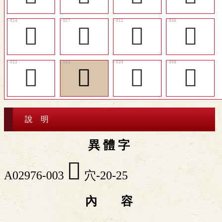
󴐁
󴐃
󴏵
󴐋
󴏷
󴏱
󴐍
𥩓
說 明
異 體 字
󴏱
A02976-003
穴-20-25
內 容