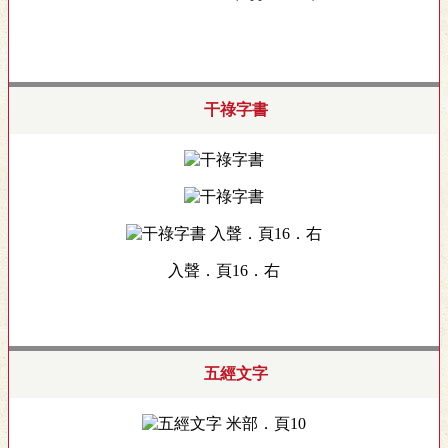
干祿字書
入聲．頁16．右
五經文字