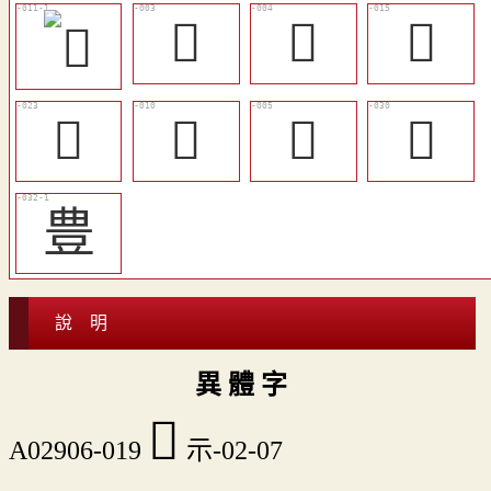
󴆌
󴆍
𥝓
󴆛
󴆐
󴆎
󴆡
豊
說 明
異 體 字
󴆗
A02906-019
示-02-07