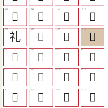
𤔑
󴆞
󴆕
𥘆
礼
󴆖
𥘍
󴆗
󴆣
󴆔
󴆚
󴆢
󴆑
󴆓
󴆒
󴆘
󴆙
󴆠
󴆜
󴆟