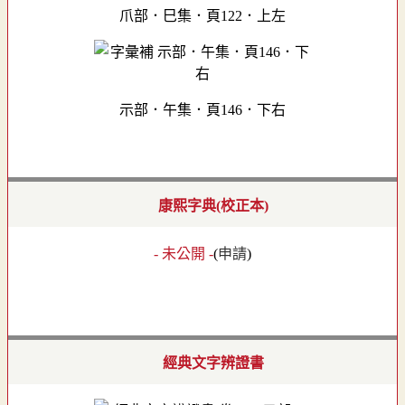
爪部．巳集．頁122．上左
示部．午集．頁146．下右
康熙字典(校正本)
- 未公開 -
(
申請
)
經典文字辨證書