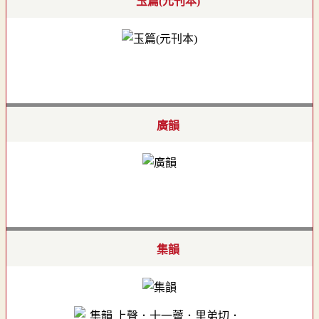
玉篇(元刊本)
廣韻
集韻