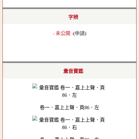
字辨
- 未公開 -
(
申請
)
彙音寶鑑
卷一．嘉上上聲．頁86．左