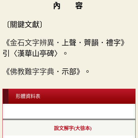
內 容
〔關鍵文獻〕
《
金石文字辨異
．上聲．薺韻．禮字》
引〈漢華山亭碑〉。
《
佛教難字字典
．示部》。
形體資料表
說文解字(大徐本)