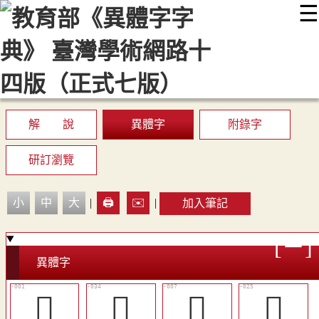
☰
:::
最新消息
常見問題
編輯說明
字典附錄
使用說明
顯示模式
網站導覽
EN
解 說
異體字
附錄字
研訂瀏覽
小
中
大
|
🖨️
✉️
|
加入筆記
異體字
𠃞
󰈓
󴆏
󴆝