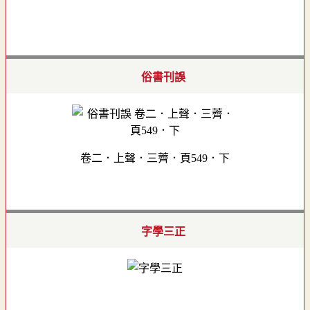
俗書刊誤
卷二．上聲．三薺．頁549．下
字學三正