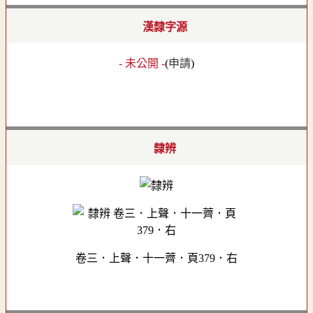
漢隸字源
- 未公開 -
(
申請
)
隸辨
卷三．上聲．十一薺．頁379．右