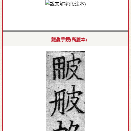
龍龕手鏡(高麗本)