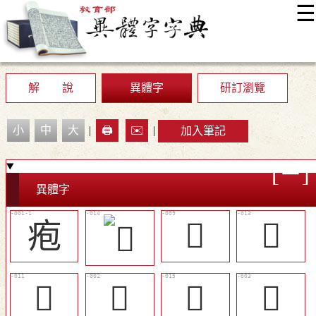
☰
:::
最新消息
常見問題
編輯說明
字典附錄
使用說明
顯示模式
網站導覽
EN
解 說
異體字
研訂瀏覽
小
中
大
|
🖨️
✉️
|
加入筆記
異體字
疱
󳷴
󳷷
󳷵
𦝐
󳷹
𦫗