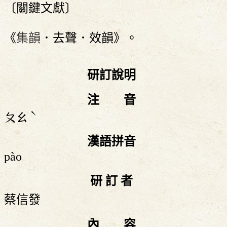
〔關鍵文獻〕
《
集韻
．去聲．效韻》。
研訂說明
注 音
ˋ
ㄆㄠ
漢語拼音
pào
研 訂 者
蔡信發
內 容