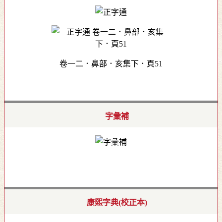
卷一二．鼻部．亥集下．頁51
字彙補
康熙字典(校正本)