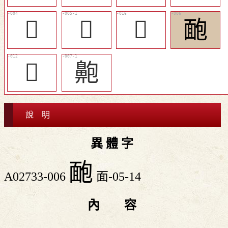
𦫥
𦫱
𨣙
靤
󳷶
䶌
說 明
異 體 字
靤
A02733-006
面-05-14
內 容