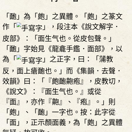
「靤」為「皰」之異體。「皰」之篆文
作「
」，段注本《說文解字．
皮部》：「面生气也。從皮包聲。」
「靤」字始見《龍龕手鑑．面部》，以
為「
」之正字，曰：「蒲教
反，面上瘡靤也。」而《集韻．去聲．
效韻》曰：「『皰靤䶌疱』，皮教切，
《說文》：『面生气也。』或從
『面』，亦作『䶌』、『疱』。」則
「皰」、「靤」一字也。按：此字從
「面」，正示顏面義，為「皰」之異體