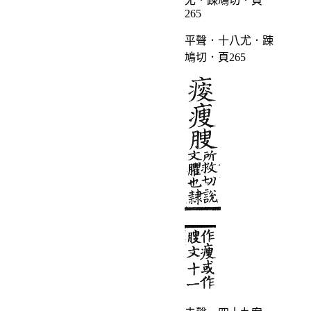
平聲．十八尤．踈
鳩切．頁265