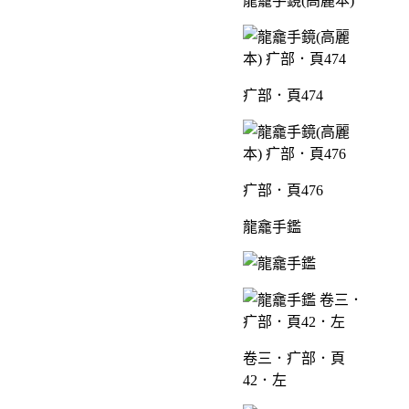
龍龕手鏡(高麗本)
疒部．頁474
疒部．頁476
龍龕手鑑
卷三．疒部．頁
42．左