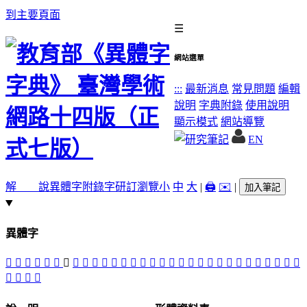
到主要頁面
☰
網站選單
:::
最新消息
常見問題
編輯
說明
字典附錄
使用說明
顯示模式
網站導覽
EN
解 說
異體字
附錄字
研訂瀏覽
小
中
大
|
🖨️
✉️
|
加入筆記
異體字
󳴹
󳵇
𤵨
𤶌
󳴷
𤶟
󳴶
󳴻
𤸃
󳵊
𤸂
󳵄
󳵈
󳴸
󳵀
󳵋
𤺁
󳴽
𤹶
󳵁
󳴿
󳵃
󳴾
󳴺
󳵆
󳵉
󳵌
󳴼
𤻯
󳵂
󳵅
󳵍
𤻺
膄
𦢝