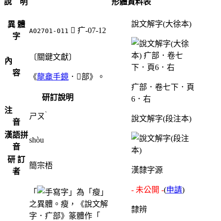
說 明
形體資料表
說文解字(大徐本)
異 體
󳴶
疒-07-12
A02701-011
字
〔關鍵文獻〕
內
容
《
龍龕手鏡
．部》。
疒部．卷七下．頁
研訂說明
6．右
注
ˋ
ㄕㄡ
說文解字(段注本)
音
漢語拼
shòu
音
研 訂
簡宗梧
漢隸字源
者
- 未公開 -
(
申請
)
「
」為「瘦」
之異體。瘦，《說文解
隸辨
字．疒部》篆體作「