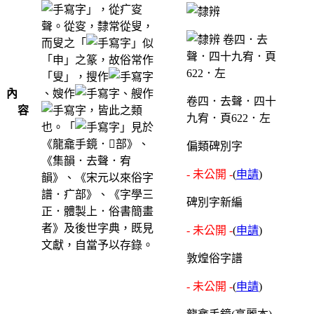
」，從疒叜
聲。從叜，隸常從叟，
而叟之「
」似
「申」之篆，故俗常作
「叟」，搜作
內
、嫂作
、艘作
卷四．去聲．四十
容
，皆此之類
九宥．頁622．左
也。「
」見於
《龍龕手鏡．部》、
偏類碑別字
《集韻．去聲．宥
- 未公開 -
(
申請
)
韻》、《宋元以來俗字
譜．疒部》、《字學三
碑別字新編
正．體製上．俗書簡畫
者》及後世字典，既見
- 未公開 -
(
申請
)
文獻，自當予以存錄。
敦煌俗字譜
- 未公開 -
(
申請
)