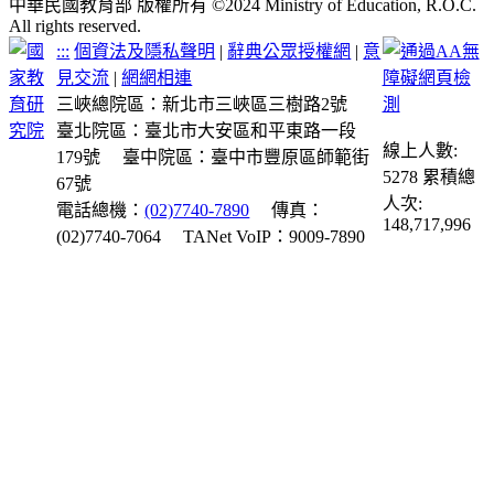
中華民國教育部 版權所有 ©2024 Ministry of Education, R.O.C.
All rights reserved.
:::
個資法及隱私聲明
|
辭典公眾授權網
|
意
見交流
|
網網相連
三峽總院區：新北市三峽區三樹路2號
臺北院區：臺北市大安區和平東路一段
線上人數:
179號
臺中院區：臺中市豐原區師範街
5278
累積總
67號
人次:
電話總機：
(02)7740-7890
傳真：
148,717,996
(02)7740-7064
TANet VoIP：9009-7890