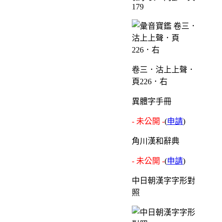
179
卷三．沽上上聲．
頁226．右
異體字手冊
- 未公開 -
(
申請
)
角川漢和辭典
- 未公開 -
(
申請
)
中日朝漢字字形對
照