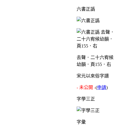
六書正譌
去聲．二十六宥候
幼韻．頁155．右
宋元以來俗字譜
- 未公開 -
(
申請
)
字學三正
字彙