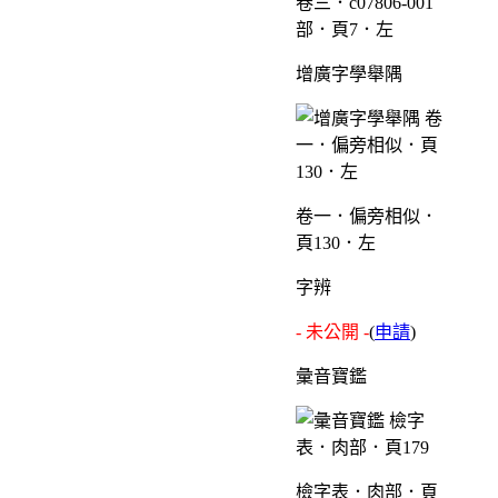
卷三．c07806-001
部．頁7．左
增廣字學舉隅
卷一．偏旁相似．
頁130．左
字辨
- 未公開 -
(
申請
)
彙音寶鑑
檢字表．肉部．頁