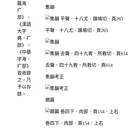
篇海．
集韻
疒
部》、
《漢語
平聲．十八尤．踈鳩切．頁265
大字
典．疒
部》、
《中華
字海．
去聲．四十九宥．所救切．頁614
疒部》
皆收錄
集韻考正
之，乃
予以存
錄。
類篇
卷四下．肉部．頁154．上右