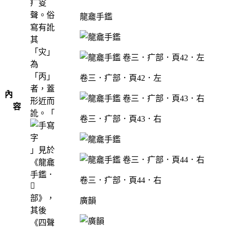
疒叜
聲。俗
龍龕手鑑
寫有訛
其
「灾」
為
「丙」
卷三．疒部．頁42．左
者，蓋
內
形近而
容
訛。「
卷三．疒部．頁43．右
」見於
《龍龕
手鑑．
卷三．疒部．頁44．右

部》，
廣韻
其後
《四聲