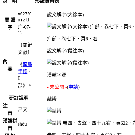
說 明
形體資料表
A02701-
說文解字(大徐本)
󳴷
異 體
012
疒-07-
字
12
疒部．卷七下．頁6．右
〔關鍵
說文解字(段注本)
文獻〕
內
《
龍龕
容
手鑑
．
漢隸字源

部》。
- 未公開 -
(
申請
)
研訂說明
隸辨
注
ˋ
ㄕㄡ
音
漢語拼
shòu
音