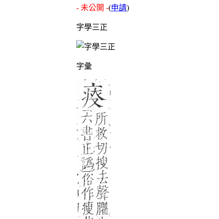
- 未公開 -
(
申請
)
字學三正
字彙