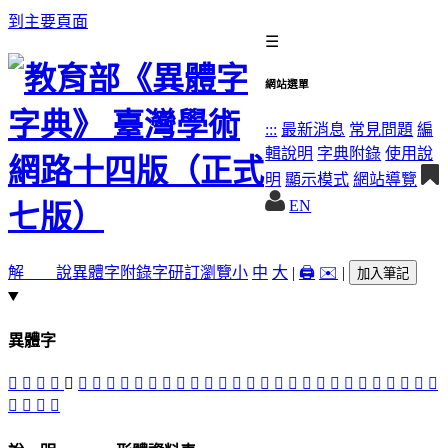
到主要頁面
☰
網站選單
:::
最新消息
常見問題
編
輯說明
字典附錄
使用說
明
顯示模式
網站導覽
EN
解 說
異體字
附錄字
研訂瀏覽
小
中
大
|
🖨️
✉️
|
加入筆記
異體字
󳴹
󳵇
𤵨
𤶌
󳴷
𤶟
󳴶
󳴻
𤸃
󳵊
𤸂
󳵄
󳵈
󳴸
󳵀
󳵋
𤺁
󳴽
𤹶
󳵁
󳴿
󳵃
󳴾
󳴺
󳵆
󳵉
󳵌
󳴼
𤻯
󳵂
󳵅
󳵍
𤻺
膄
𦢝