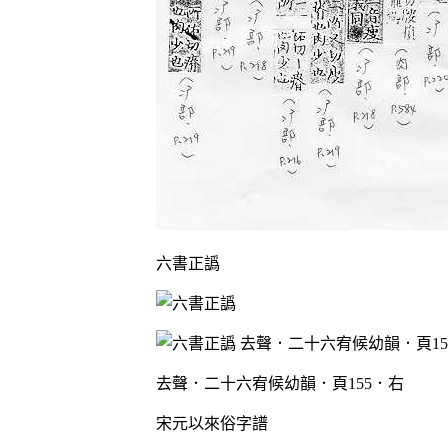
六書正譌
去聲．二十六宥候幼韻．頁155．右
宋元以來俗字譜