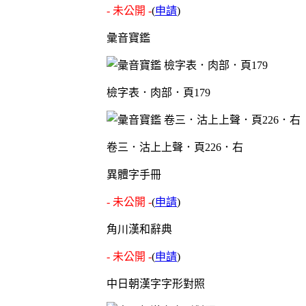
- 未公開 -
(
申請
)
彙音寶鑑
檢字表．肉部．頁179
卷三．沽上上聲．頁226．右
異體字手冊
- 未公開 -
(
申請
)
角川漢和辭典
- 未公開 -
(
申請
)
中日朝漢字字形對照