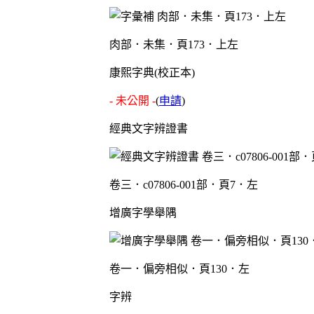
肉部．未集．頁173．上左
康熙字典(校正本)
- 未公開 -
(
申請
)
經典文字辨證書
卷三．c07806-001部．頁7．左
增廣字學舉隅
卷一．偏旁相似．頁130．左
字辨