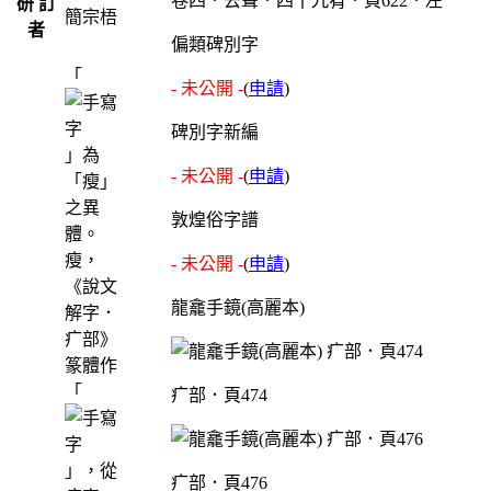
卷四．去聲．四十九宥．頁622．左
研 訂
簡宗梧
者
偏類碑別字
「
- 未公開 -
(
申請
)
碑別字新編
」為
- 未公開 -
(
申請
)
「瘦」
之異
敦煌俗字譜
體。
瘦，
- 未公開 -
(
申請
)
《說文
龍龕手鏡(高麗本)
解字．
疒部》
篆體作
「
疒部．頁474
」，從
疒部．頁476