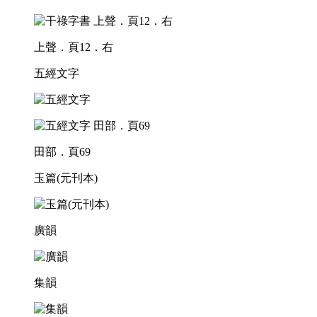
上聲．頁12．右
五經文字
田部．頁69
玉篇(元刊本)
廣韻
集韻