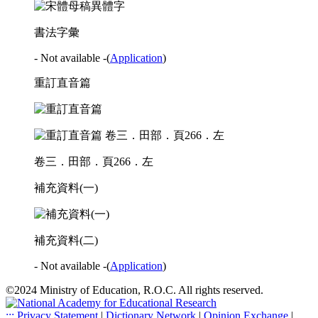
書法字彙
- Not available -
(
Application
)
重訂直音篇
卷三．田部．頁266．左
補充資料(一)
補充資料(二)
- Not available -
(
Application
)
©2024 Ministry of Education, R.O.C. All rights reserved.
:::
Privacy Statement
|
Dictionary Network
|
Opinion Exchange
|