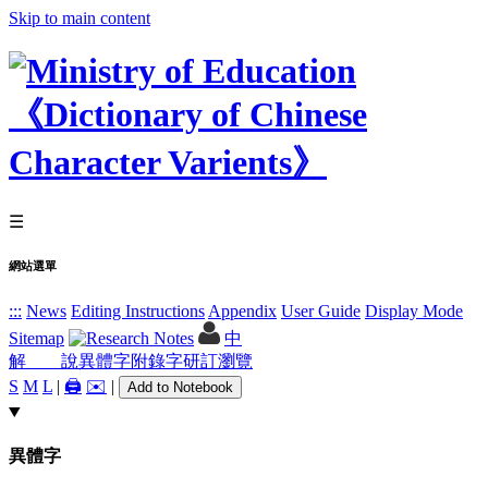
Skip to main content
☰
網站選單
:::
News
Editing Instructions
Appendix
User Guide
Display Mode
Sitemap
中
解 說
異體字
附錄字
研訂瀏覽
S
M
L
|
🖨️
✉️
|
Add to Notebook
異體字