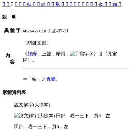
󳰇
󳰊
󲜰
󳰅
󳰓
󳰔
㽗
󳰒
󳰑
畂
𠭇
󳰐
畆
󳰏
󳰉
󳰕
󳰆
󳰈
󳰎
󳰌
󳰄
󳰍
畞
󳰋
󳰃
畮
𤲧
說 明
異 體 字
󲜰
攴-07-11
A02642-010
〔關鍵文獻〕
《
隸辨
．上聲．厚韻．
字》引〈孔宙
內
碑〉。
容
⇒「敏」之
異體
。
形體資料表
說文解字(大徐本)
田部．卷一三下．頁6．左