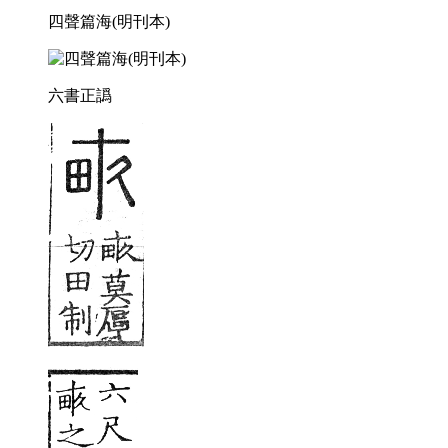
四聲篇海(明刊本)
六書正譌