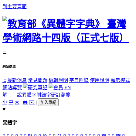
到主要頁面
☰
網站選單
:::
最新消息
常見問題
編輯說明
字典附錄
使用說明
顯示模式
網站導覽
EN
解 說
異體字
附錄字
研訂瀏覽
小
中
大
|
🖨️
✉️
|
加入筆記
異體字