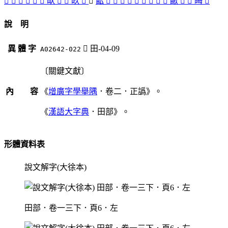
󳰇
󳰊
󲜰
󳰅
󳰓
󳰔
㽗
󳰒
󳰑
畂
𠭇
󳰐
畆
󳰏
󳰉
󳰕
󳰆
󳰈
󳰎
󳰌
󳰄
󳰍
畞
󳰋
󳰃
畮
𤲧
說 明
異 體 字
󳰐
田-04-09
A02642-022
〔關鍵文獻〕
內 容
《
增廣字學舉隅
．卷二．正譌》。
《
漢語大字典
．田部》。
形體資料表
說文解字(大徐本)
田部．卷一三下．頁6．左