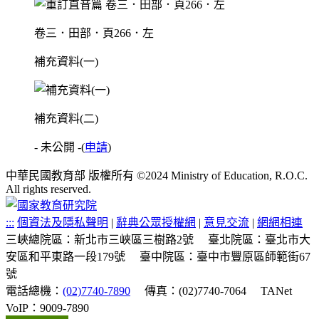
卷三．田部．頁266．左
補充資料(一)
補充資料(二)
- 未公開 -
(
申請
)
中華民國教育部 版權所有 ©2024 Ministry of Education, R.O.C.
All rights reserved.
:::
個資法及隱私聲明
|
辭典公眾授權網
|
意見交流
|
網網相連
三峽總院區：新北市三峽區三樹路2號
臺北院區：臺北市大
安區和平東路一段179號
臺中院區：臺中市豐原區師範街67
號
電話總機：
(02)7740-7890
傳真：(02)7740-7064
TANet
VoIP：9009-7890