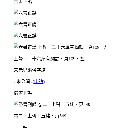
六書正譌
上聲．二十六厚有黝韻．頁109．左
宋元以來俗字譜
- 未公開 -
(
申請
)
俗書刊誤
卷二．上聲．五姥．頁549