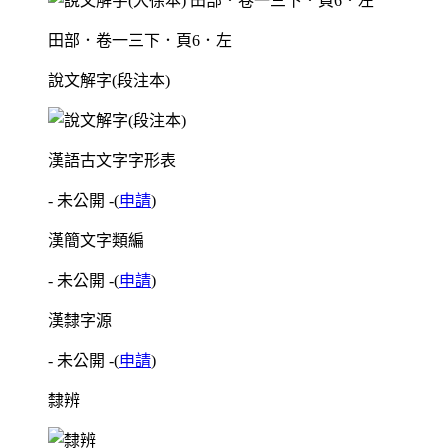
田部．卷一三下．頁6．左
說文解字(段注本)
漢語古文字字形表
- 未公開 -
(
申請
)
漢簡文字類編
- 未公開 -
(
申請
)
漢隸字源
- 未公開 -
(
申請
)
隸辨