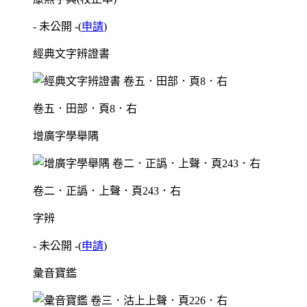
- 未公開 -
(
申請
)
經典文字辨證書
卷五．田部．頁8．右
增廣字學舉隅
卷二．正譌．上聲．頁243．右
字辨
- 未公開 -
(
申請
)
彙音寶鑑