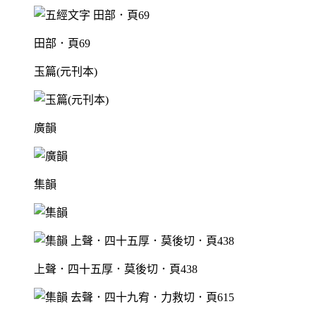
田部．頁69
玉篇(元刊本)
廣韻
集韻
上聲．四十五厚．莫後切．頁438