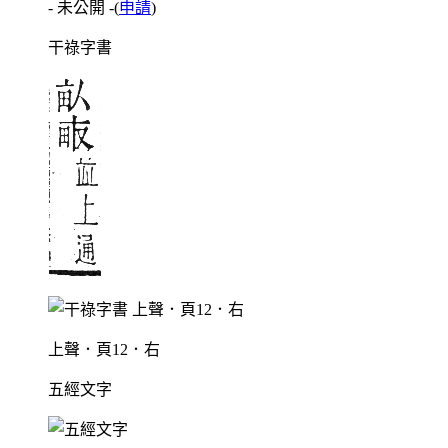
- 未公開 -
(
申請
)
干祿字書
上聲．頁12．右
五經文字