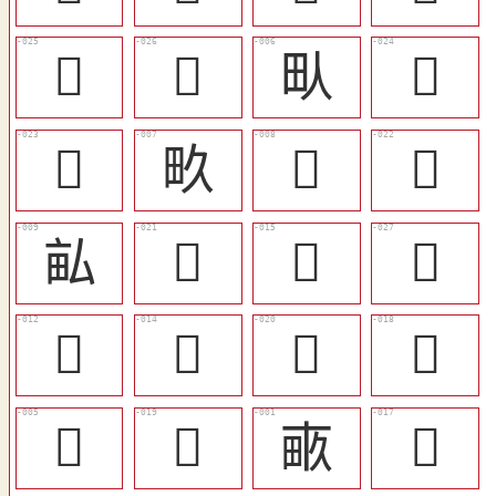
󳰓
󳰔
㽗
󳰒
󳰑
畂
𠭇
󳰐
畆
󳰏
󳰉
󳰕
󳰆
󳰈
󳰎
󳰌
󳰄
󳰍
畞
󳰋