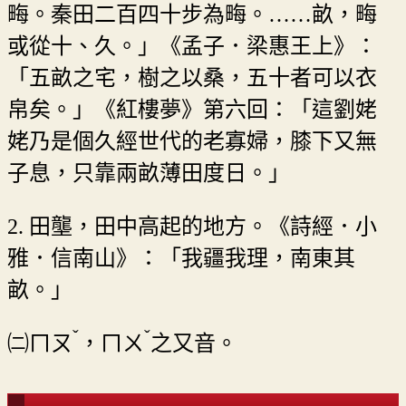
畮。秦田二百四十步為畮。……畝，畮
或從十、久。」《孟子．梁惠王上》：
「五畝之宅，樹之以桑，五十者可以衣
帛矣。」《紅樓夢》第六回：「這劉姥
姥乃是個久經世代的老寡婦，膝下又無
子息，只靠兩畝薄田度日。」
2. 田壟，田中高起的地方。《詩經．小
雅．信南山》：「我疆我理，南東其
畝。」
ˇ
ˇ
㈡
ㄇㄡ
，
ㄇㄨ
之又音。