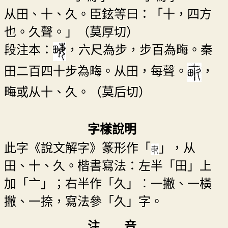
从田、十、久。臣鉉等曰：「十，四方
也。久聲。」（莫厚切）
段注本：
，六尺為步，步百為畮。秦
田二百四十步為畮。从田，每聲。
，
畮或从十、久。（莫后切）
字樣說明
此字《說文解字》篆形作「
」，从
田、十、久。楷書寫法：左半「田」上
加「亠」；右半作「久」︰一撇、一橫
撇、一捺，寫法參「久」字。
注 音