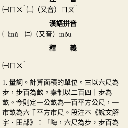
ˇ
ˇ
㈠
ㄇㄨ
㈡（又音）
ㄇㄡ
漢語拼音
㈠mǔ ㈡（又音）mǒu
釋 義
ˇ
㈠
ㄇㄨ
1. 量詞。計算面積的單位。古以六尺為
步，步百為畝。秦制以二百四十步為
畝。今則定一公畝為一百平方公尺，一
市畝為六千平方市尺。段注本《說文解
字．田部》：「畮，六尺為步，步百為