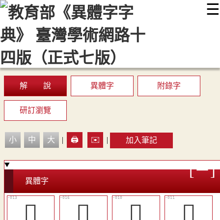
☰
:::
最新消息
常見問題
編輯說明
字典附錄
使用說明
顯示模式
網站導覽
EN
解 說
異體字
附錄字
研訂瀏覽
小
中
大
|
🖨️
✉️
|
加入筆記
異體字
󳰇
󳰊
󲜰
󳰅