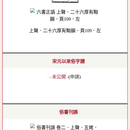
上聲．二十六厚有黝韻．頁109．左
宋元以來俗字譜
- 未公開 -
(
申請
)
俗書刊誤