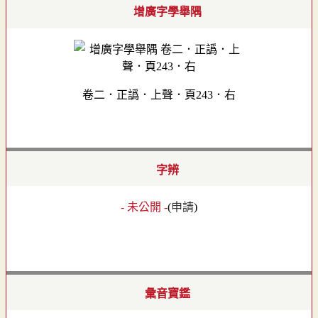
增廣字學舉隅
卷二．正譌．上聲．頁243．右
字辨
- 未公開 -
(
申請
)
彙音寶鑑