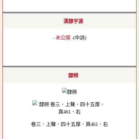
漢隸字源
- 未公開 -
(
申請
)
隸辨
卷三．上聲．四十五厚．頁461．右