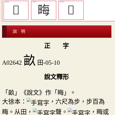
󳰃
畮
𤲧
說 明
正 字
畝
A02642
田-05-10
說文釋形
「畝」《說文》作「畮」。
大徐本：
，六尺為步，步百為
畮。从田，
聲。
，畮或