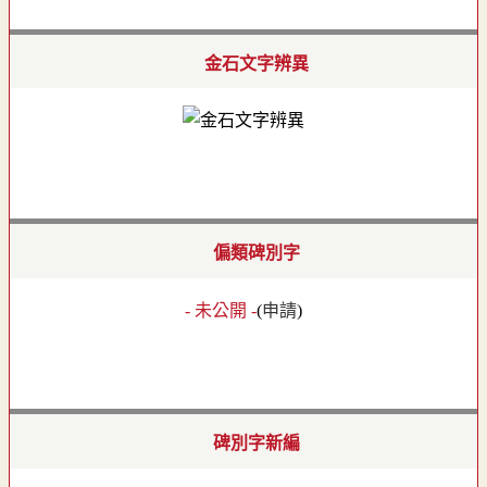
金石文字辨異
偏類碑別字
- 未公開 -
(
申請
)
碑別字新編