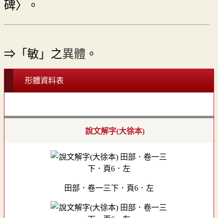
碑〉。
⇒「敏」之
異體
。
形體資料表
說文解字(大徐本)
田部．卷一三下．頁6．左