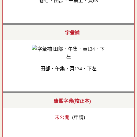
卷七．田部．午集上．頁63
字彙補
田部．午集．頁134．下左
康熙字典(校正本)
- 未公開 -
(
申請
)