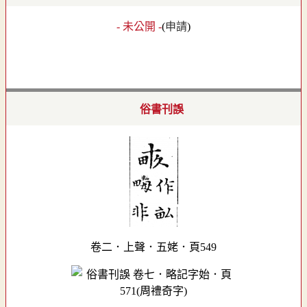
- 未公開 -
(
申請
)
俗書刊誤
卷二．上聲．五姥．頁549