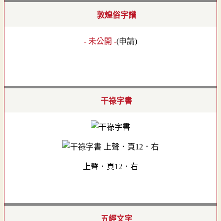
敦煌俗字譜
- 未公開 -
(
申請
)
干祿字書
上聲．頁12．右
五經文字