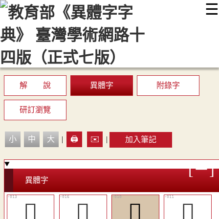
☰
:::
最新消息
常見問題
編輯說明
字典附錄
使用說明
顯示模式
網站導覽
EN
解 說
異體字
附錄字
研訂瀏覽
小
中
大
|
🖨️
✉️
|
加入筆記
異體字
󳰇
󳰊
󲜰
󳰅