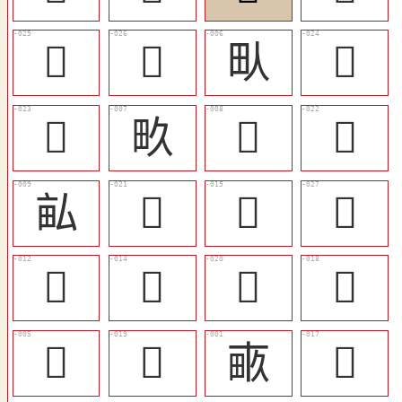
󳰓
󳰔
㽗
󳰒
󳰑
畂
𠭇
󳰐
畆
󳰏
󳰉
󳰕
󳰆
󳰈
󳰎
󳰌
󳰄
󳰍
畞
󳰋