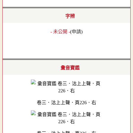
字辨
- 未公開 -
(
申請
)
彙音寶鑑
卷三．沽上上聲．頁226．右