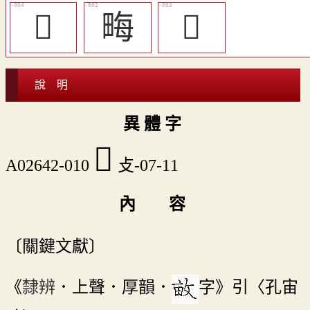
󳰃
畮
𤲧
說 明
異 體 字
󲜰
A02642-010
攴-07-11
內 容
〔關鍵文獻〕
《
隸辨
．上聲．厚韻．
字》引〈孔宙