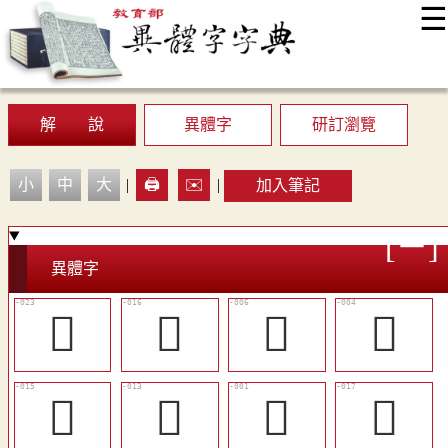
☰
:::
最新消息
常見問題
編輯說明
字典附錄
使用說明
顯示模式
網站導覽
EN
解 說
異體字
研訂瀏覽
小
中
大
|
🖨️
✉️
|
加入筆記
異體字
󳯸
󳯲
𤰣
𤰴
󳯱
󳯯
𤰵
󳯳