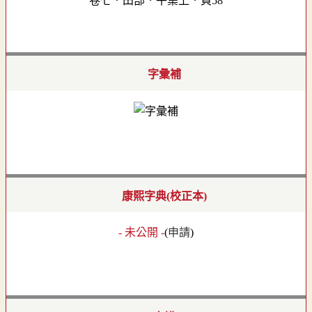
卷七．田部．午集上．頁58
字彙補
康熙字典(校正本)
- 未公開 -
(
申請
)