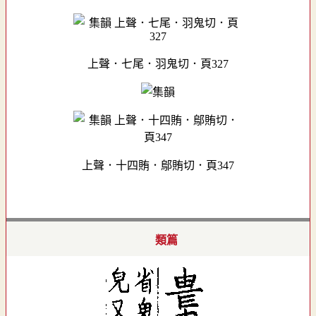
上聲．七尾．羽鬼切．頁327
上聲．十四賄．鄔賄切．頁347
類篇