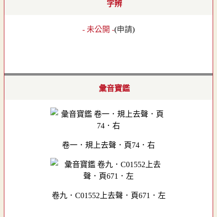
字辨
- 未公開 -
(
申請
)
彙音寶鑑
卷一．規上去聲．頁74．右
卷九．C01552上去聲．頁671．左