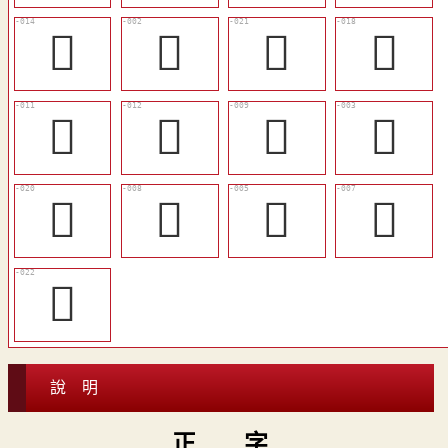
󳯰
𤰰
󳯶
󳯴
󳯭
󳯮
󳯬
𠂽
󳯵
𤰲
𤱫
𤱖
󳯷
說 明
正 字