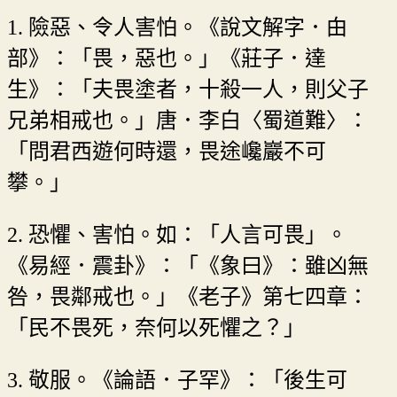
1. 險惡、令人害怕。《說文解字．甶
部》：「畏，惡也。」《莊子．達
生》：「夫畏塗者，十殺一人，則父子
兄弟相戒也。」唐．李白〈蜀道難〉：
「問君西遊何時還，畏途巉巖不可
攀。」
2. 恐懼、害怕。如：「人言可畏」。
《易經．震卦》：「《象曰》：雖凶無
咎，畏鄰戒也。」《老子》第七四章：
「民不畏死，奈何以死懼之？」
3. 敬服。《論語．子罕》：「後生可