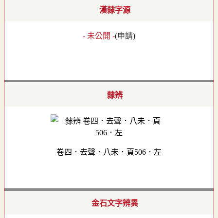
漢隸字源
- 未公開 -
(
申請
)
隸辨
卷四．去聲．八未．頁506．左
金石文字辨異