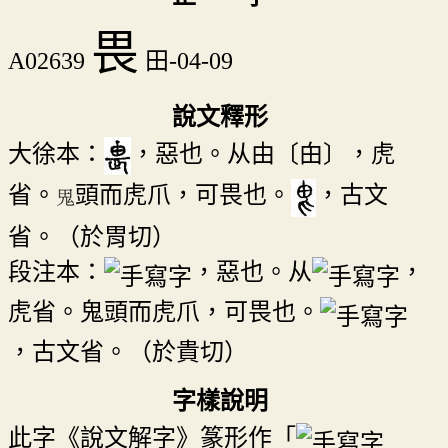
畏
A02639
田-04-09
說文釋形
大徐本：
，惡也。从由〔甶〕，虎
省。
頭而虎爪，可畏也。
，古文
省。（於胃切）
段注本：
，惡也。从
，
虎省。鬼頭而虎爪，可畏也。
，古文省。（於貴切）
字樣說明
此字《說文解字》篆形作「