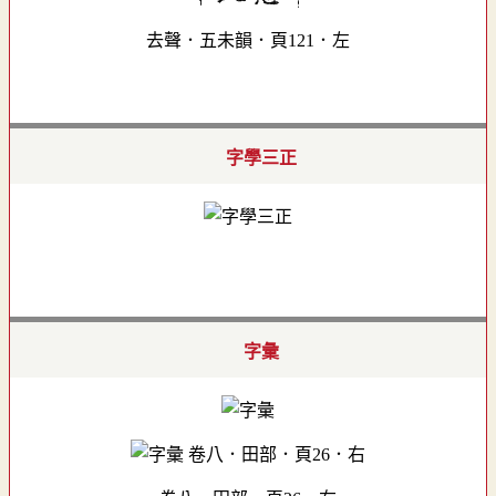
去聲．五未韻．頁121．左
字學三正
字彙