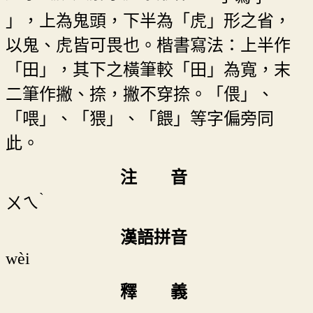
」，上為鬼頭，下半為「虎」形之省，
以鬼、虎皆可畏也。楷書寫法：上半作
「田」，其下之橫筆較「田」為寬，末
二筆作撇、捺，撇不穿捺。「偎」、
「喂」、「猥」、「餵」等字偏旁同
此。
注 音
ˋ
ㄨㄟ
漢語拼音
wèi
釋 義