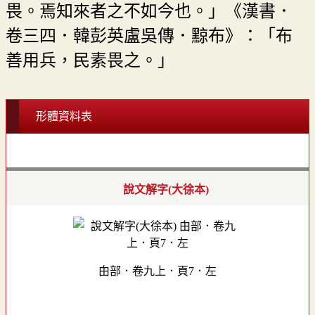
畏。焉知來者之不如今也。」《漢書．
卷三四．韓彭英盧吳傳．黥布》：「布
善用兵，民素畏之。」
形體資料表
說文解字(大徐本)
甶部．卷九上．頁7．左