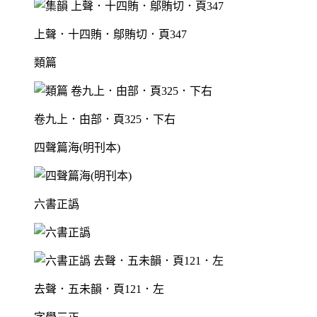
上聲．十四賄．鄔賄切．頁347
類篇
卷九上．甶部．頁325．下右
四聲篇海(明刊本)
六書正譌
去聲．五未韻．頁121．左