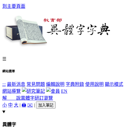
到主要頁面
☰
網站選單
:::
最新消息
常見問題
編輯說明
字典附錄
使用說明
顯示模式
網站導覽
EN
解 說
異體字
研訂瀏覽
小
中
大
|
🖨️
✉️
|
加入筆記
異體字