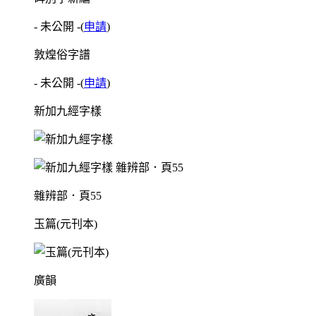
- 未公開 -
(
申請
)
敦煌俗字譜
- 未公開 -
(
申請
)
新加九經字樣
雜辨部．頁55
玉篇(元刊本)
廣韻