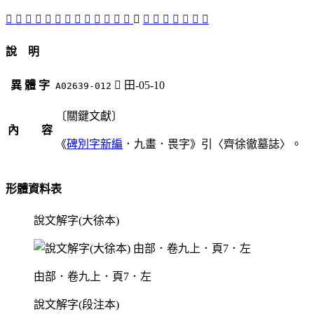
󳯸
󳯲
𤰣
𤰴
󳯱
󳯯
𤰵
󳯳
󳯰
𤰰
󳯶
󳯴
󳯭
󳯮
󳯬
𠂽
󳯵
𤰲
𤱫
𤱖
󳯷
說 明
異 體 字
󳯮
田-05-10
A02639-012
〔關鍵文獻〕
內 容
《
碑別字新編
．九畫．畏字》引〈齊徐徹墓誌〉。
形體資料表
說文解字(大徐本)
甶部．卷九上．頁7．左
說文解字(段注本)