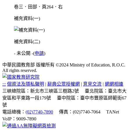
卷三．田部．頁264．右
補充資料(一)
補充資料(二)
- 未公開 -
(
申請
)
中華民國教育部 版權所有 ©2024 Ministry of Education, R.O.C.
All rights reserved.
:::
個資法及隱私聲明
|
辭典公眾授權網
|
意見交流
|
網網相連
三峽總院區：新北市三峽區三樹路2號
臺北院區：臺北市大
安區和平東路一段179號
臺中院區：臺中市豐原區師範街67
號
電話總機：
(02)7740-7890
傳真：(02)7740-7064
TANet
VoIP：9009-7890