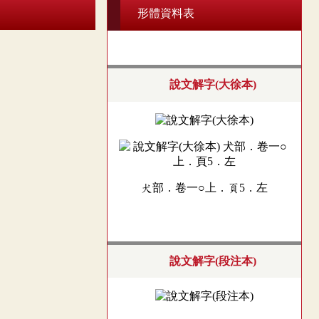
形體資料表
說文解字(大徐本)
犬部．卷一○上．頁5．左
說文解字(段注本)