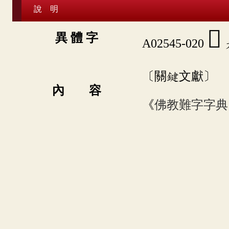
說 明
󳨓
異 體 字
A02545-020
犬
〔關鍵文獻〕
內 容
《
佛教難字字典