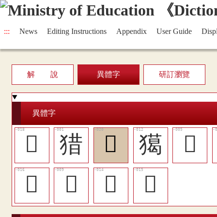
:::
News
Editing Instructions
Appendix
User Guide
Disp
解 說
異體字
研訂瀏覽
異體字
󳨑
猎
󳨓
獦
𤢪
󳨏
󳨉
󳨍
󳨎