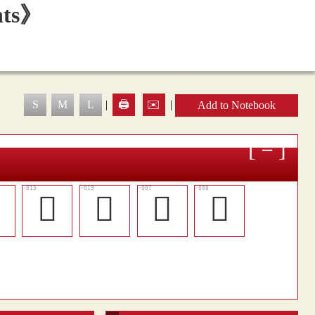
S
M
L
|
🖨️
✉️
|
Add to Notebook

󳨌
󳨒
󳨇
󳨈