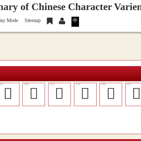
lay Mode
Sitemap
中
󳨄
󳨅
󳨋
󳨊
󳨆
