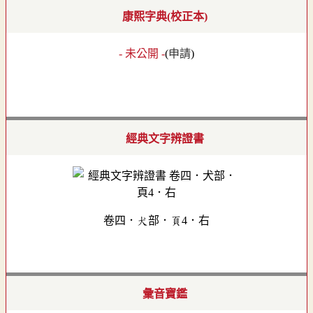
康熙字典(校正本)
- 未公開 -
(
申請
)
經典文字辨證書
卷四．犬部．頁4．右
彙音寶鑑