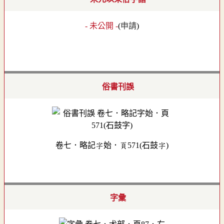
- 未公開 -
(
申請
)
俗書刊誤
卷七．略記字始．頁571(石鼓字)
字彙