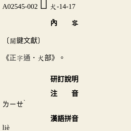
󳨄
A02545-002
犬-14-17
內 容
〔關鍵文獻〕
《
正字通
．犬部》。
研訂說明
注 音
ˋ
ㄌㄧㄝ
漢語拼音
liè