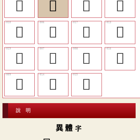
𤢪
󳨄
󳨅
󳨋
󳨊
󳨆
󳨐
󳨌
󳨒
󳨇
󳨈
󳨏
󳨉
󳨍
󳨎
說 明
異 體 字