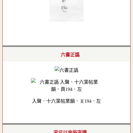
六書正譌
入聲．十六枼帖業韻．頁194．左
宋元以來俗字譜