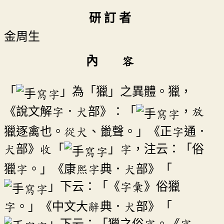
研 訂 者
金周生
內 容
「
」為「獵」之異體。獵，
《說文解字．犬部》：「
，放
獵逐禽也。從犬、巤聲。」《正字通．
犬部》收「
」字，注云：「俗
獵字。」《康熙字典．犬部》「
」下云：「《字彙》俗獵
字。」《中文大辭典．犬部》「
」下云：「獵之俗字。《字