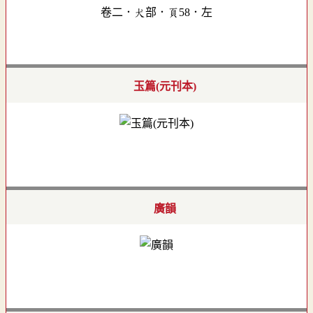
卷二．犬部．頁58．左
玉篇(元刊本)
廣韻