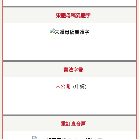
宋體母稿異體字
書法字彙
- 未公開 -
(
申請
)
重訂直音篇