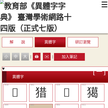
☰
:::
最新消息
常見問題
編輯說明
字典附錄
使用說明
顯示模式
網站導覽
EN
解 說
異體字
研訂瀏覽
小
中
大
|
🖨️
✉️
|
加入筆記
異體字
󳨑
猎
󳨓
獦