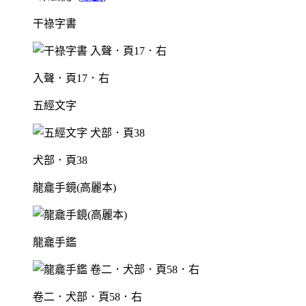
干祿字書
入聲．頁17．右
五經文字
犬部．頁38
龍龕手鏡(高麗本)
龍龕手鑑
卷二．犬部．頁58．右