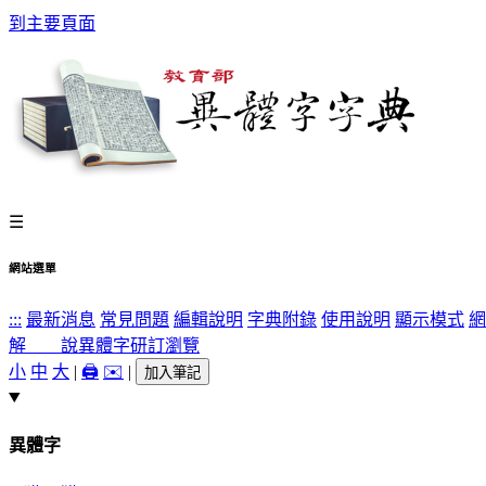
到主要頁面
☰
網站選單
:::
最新消息
常見問題
編輯說明
字典附錄
使用說明
顯示模式
網
解 說
異體字
研訂瀏覽
小
中
大
|
🖨️
✉️
|
加入筆記
異體字