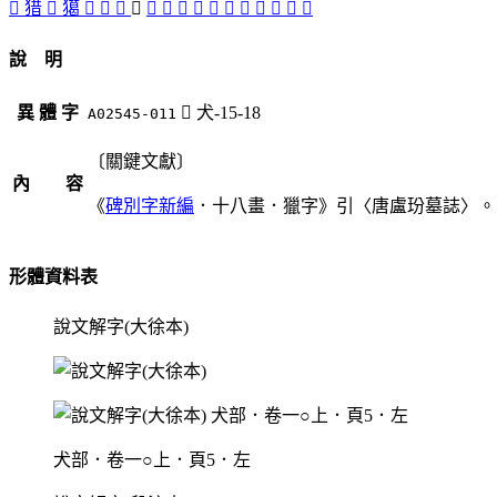
󳨑
猎
󳨓
獦
𤢪
󳨄
󳨅
󳨋
󳨊
󳨆
󳨐
󳨌
󳨒
󳨇
󳨈
󳨏
󳨉
󳨍
󳨎
說 明
異 體 字
󳨋
犬-15-18
A02545-011
〔關鍵文獻〕
內 容
《
碑別字新編
．十八畫．獵字》引〈唐盧玢墓誌〉。
形體資料表
說文解字(大徐本)
犬部．卷一○上．頁5．左