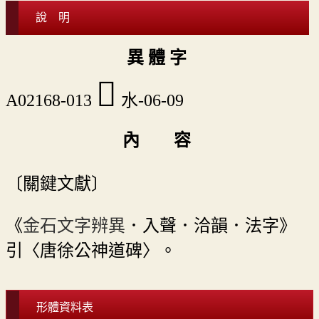
說 明
異 體 字
󳇆
A02168-013
水-06-09
內 容
〔關鍵文獻〕
《
金石文字辨異
．入聲．洽韻．法字》
引〈唐徐公神道碑〉。
形體資料表