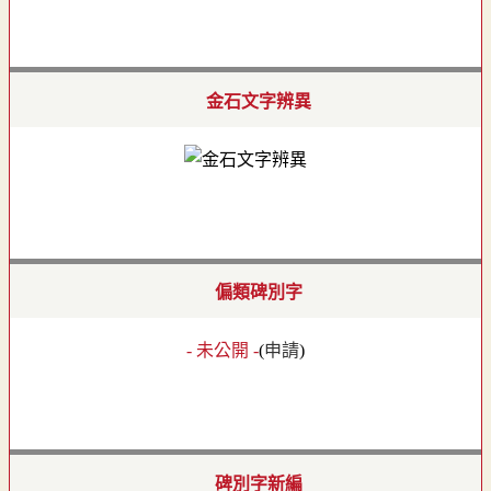
金石文字辨異
偏類碑別字
- 未公開 -
(
申請
)
碑別字新編