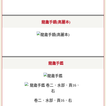
龍龕手鏡(高麗本)
龍龕手鑑
卷二．水部．頁16．右