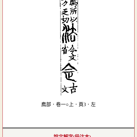
廌部．卷一○上．頁3．左
說文解字(段注本)