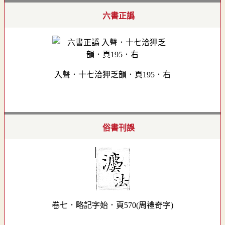
六書正譌
入聲．十七洽狎乏韻．頁195．右
俗書刊誤
卷七．略記字始．頁570(周禮奇字)