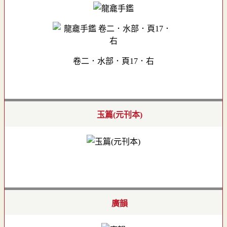
卷二．水部．頁17．右
玉篇(元刊本)
廣韻