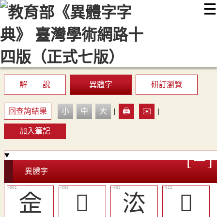
☰
:::
最新消息
常見問題
編輯說明
字典附錄
使用說明
顯示模式
網站導覽
EN
解 說
異體字
研訂瀏覽
回查詢結果
|
小
中
大
|
🖨️
✉️
|
加入筆記
異體字
佱
󳆿
㳒
󳇅