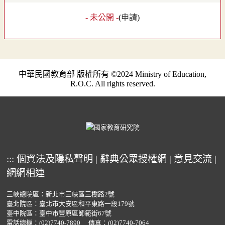
- 未公開 -
(
申請
)
中華民國教育部 版權所有 ©2024 Ministry of Education,
R.O.C. All rights reserved.
:::
個資法及隱私聲明
|
辭典公眾授權網
|
意見交流
|
網網相連
三峽總院區：新北市三峽區三樹路2號
臺北院區：臺北市大安區和平東路一段179號
臺中院區：臺中市豐原區師範街67號
電話總機：
(02)7740-7890
傳真：(02)7740-7064