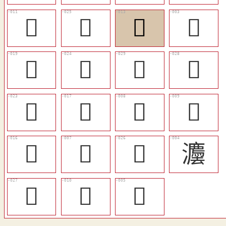
󳇄
𣳬
󳇆
𣳴
󳇉
󳇋
󳇏
󳇎
󳇊
󳇈
󳇁
󳇂
󳇇
󳇀
󳇌
灋
󳇍
󳇃
𢌇