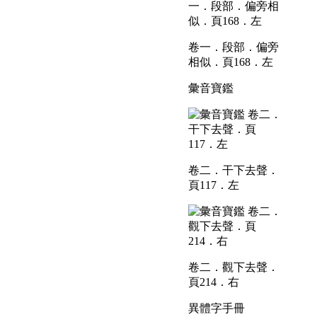
卷一．段部．偏旁
相似．頁168．左
彙音寶鑑
卷二．干下去聲．
頁117．左
卷二．觀下去聲．
頁214．右
異體字手冊