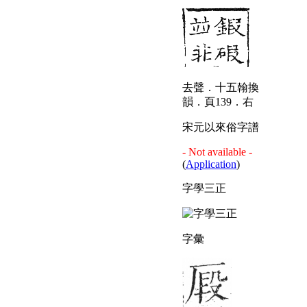
去聲．十五翰換
韻．頁139．右
宋元以來俗字譜
- Not available -
(
Application
)
字學三正
字彙