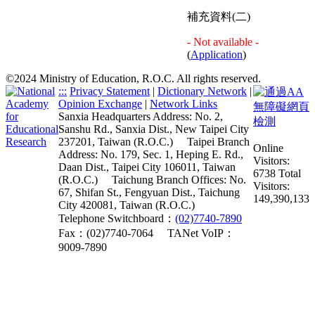
補充資料(二)
- Not available -
(
Application
)
©2024 Ministry of Education, R.O.C. All rights reserved.
:::
Privacy Statement
|
Dictionary Network
|
Opinion Exchange
|
Network Links
Sanxia Headquarters Address: No. 2,
Sanshu Rd., Sanxia Dist., New Taipei City
237201, Taiwan (R.O.C.)
Taipei Branch
Online
Address: No. 179, Sec. 1, Heping E. Rd.,
Visitors:
Daan Dist., Taipei City 106011, Taiwan
6738
Total
(R.O.C.)
Taichung Branch Offices: No.
Visitors:
67, Shifan St., Fengyuan Dist., Taichung
149,390,133
City 420081, Taiwan (R.O.C.)
Telephone Switchboard：
(02)7740-7890
Fax：(02)7740-7064
TANet VoIP：
9009-7890