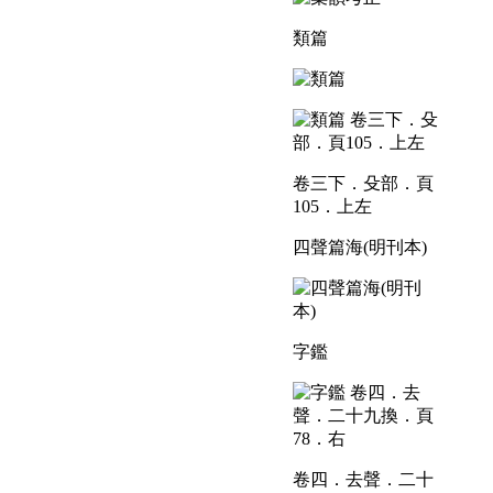
類篇
卷三下．殳部．頁
105．上左
四聲篇海(明刊本)
字鑑
卷四．去聲．二十