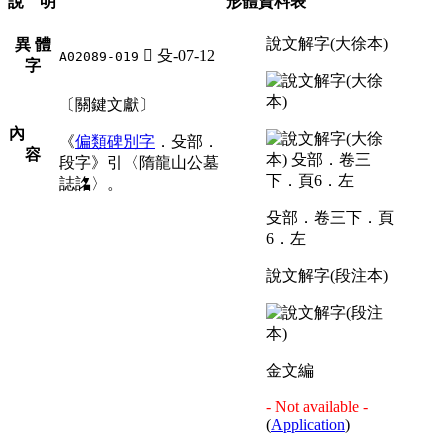
說 明
形體資料表
說文解字(大徐本)
異 體
󳁙
殳-07-12
A02089-019
字
〔關鍵文獻〕
內
《
偏類碑別字
．殳部．
容
段字》引〈隋龍山公墓
誌詺〉。
殳部．卷三下．頁
6．左
說文解字(段注本)
金文編
- Not available -
(
Application
)