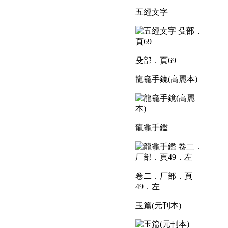
五經文字
殳部．頁69
龍龕手鏡(高麗本)
龍龕手鑑
卷二．厂部．頁
49．左
玉篇(元刊本)