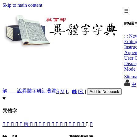
Skip to main content
☰
網站選
:::
Ne
Editin
Instru
Appen
User 
Displa
Mode
Sitem
中
解 說
異體字
研訂瀏覽
S
M
L
|
🖨️
✉️
|
Add to Notebook
異體字
𠖊
󳁒
󳁐
𠩻
󳁓
叚
󳁖
󳁔
󰌡
󳁎
󳁕
󳁏
󳁑
󳁛
󳁝
󳁍
󳁜
󳁗
󳁚
󳁙
󳁘