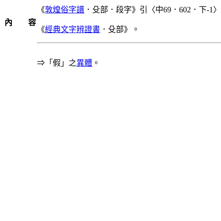
《
敦煌俗字譜
．殳部．段字》引〈中69．602．下-1
內 容
《
經典文字辨證書
．殳部》。
⇒「假」之
異體
。