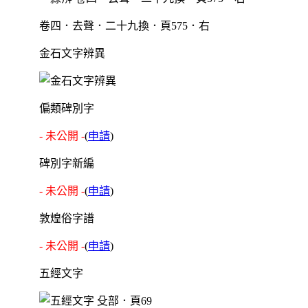
卷四．去聲．二十九換．頁575．右
金石文字辨異
偏類碑別字
- 未公開 -
(
申請
)
碑別字新編
- 未公開 -
(
申請
)
敦煌俗字譜
- 未公開 -
(
申請
)
五經文字