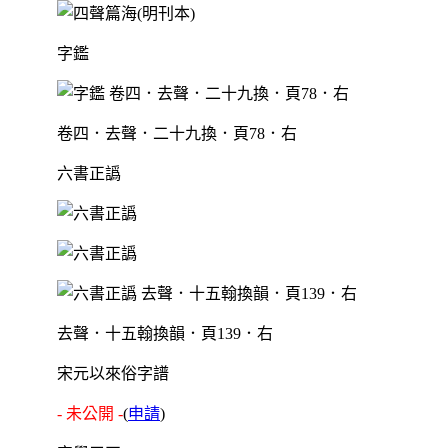
字鑑
卷四．去聲．二十九換．頁78．右
六書正譌
去聲．十五翰換韻．頁139．右
宋元以來俗字譜
- 未公開 -
(
申請
)