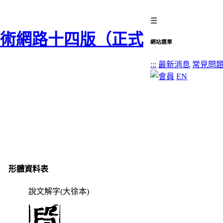
☰
網站選單
:::
最新消息
常見問
EN
形體資料表
說文解字(大徐本)