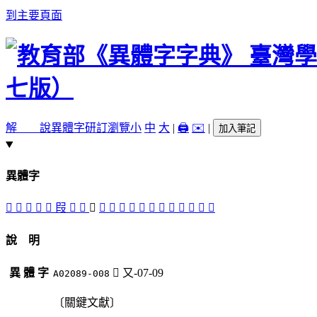
到主要頁面
解 說
異體字
研訂瀏覽
小
中
大
|
🖨️
✉️
|
加入筆記
異體字
𠖊
󳁒
󳁐
𠩻
󳁓
叚
󳁖
󳁔
󰌡
󳁎
󳁕
󳁏
󳁑
󳁛
󳁝
󳁍
󳁜
󳁗
󳁚
󳁙
󳁘
說 明
異 體 字
󰌡
又-07-09
A02089-008
〔關鍵文獻〕