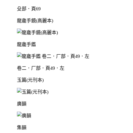
殳部．頁69
龍龕手鏡(高麗本)
龍龕手鑑
卷二．厂部．頁49．左
玉篇(元刊本)
廣韻
集韻