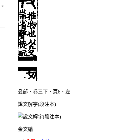
〉。
殳部．卷三下．頁6．左
說文解字(段注本)
金文編