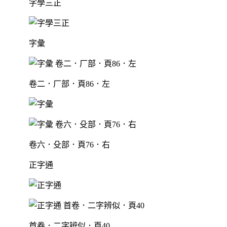
字學三正
字彙
卷二．厂部．頁86．左
卷六．殳部．頁76．右
正字通
首卷．二字辨似．頁40