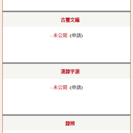
古璽文編
- 未公開 -
(
申請
)
漢隸字源
- 未公開 -
(
申請
)
隸辨