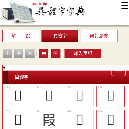
☰
:::
最新消息
常見問題
編輯說明
字典附錄
使用說明
顯示模式
網站導覽
EN
解 說
異體字
研訂瀏覽
小
中
大
|
🖨️
✉️
|
加入筆記
異體字
𠖊
󳁒
󳁐
𠩻
󳁓
叚
󳁖
󳁔