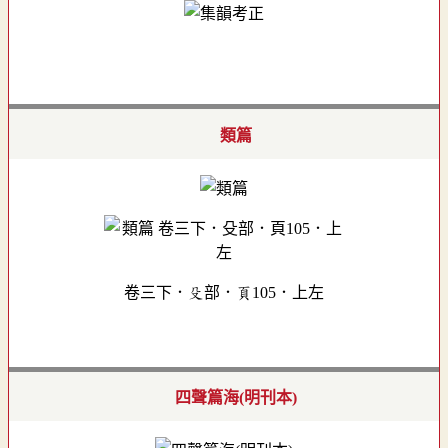
類篇
卷三下．殳部．頁105．上左
四聲篇海(明刊本)