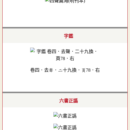
字鑑
卷四．去聲．二十九換．頁78．右
六書正譌