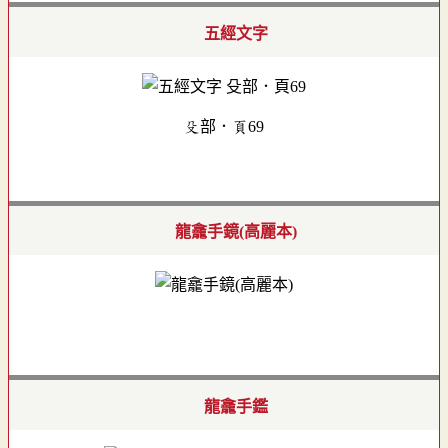
五經文字
殳部．頁69
龍龕手鏡(高麗本)
龍龕手鑑