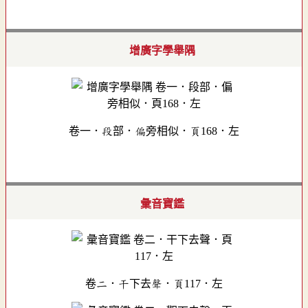
增廣字學舉隅
卷一．段部．偏旁相似．頁168．左
彙音寶鑑
卷二．干下去聲．頁117．左