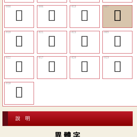
󰌡
󳁎
󳁕
󳁏
󳁑
󳁛
󳁝
󳁍
󳁜
󳁗
󳁚
󳁙
󳁘
說 明
異 體 字