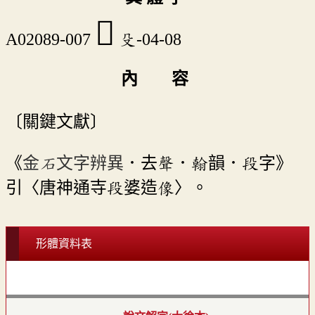
󳁏
A02089-007
殳-04-08
內 容
〔關鍵文獻〕
《
金石文字辨異
．去聲．翰韻．段字》
引〈唐神通寺段婆造像〉。
形體資料表