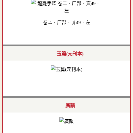
卷二．厂部．頁49．左
玉篇(元刊本)
廣韻