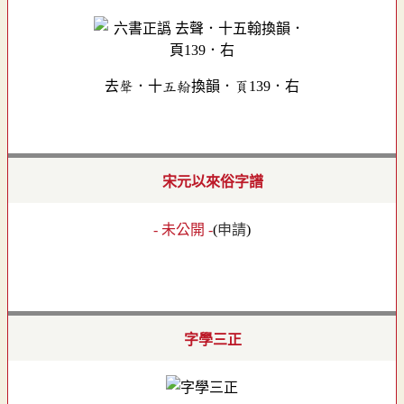
去聲．十五翰換韻．頁139．右
宋元以來俗字譜
- 未公開 -
(
申請
)
字學三正