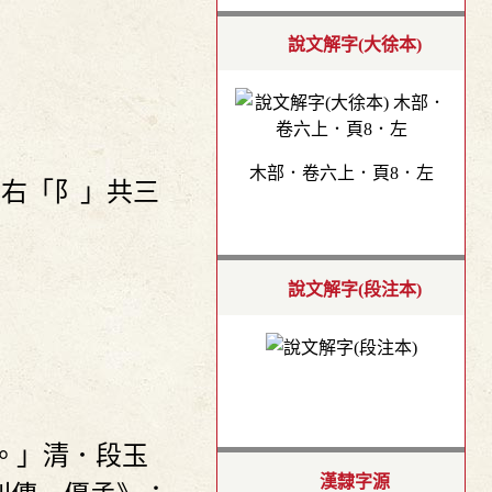
說文解字(大徐本)
木部．卷六上．頁8．左
，右「阝」共三
說文解字(段注本)
。」清．段玉
漢隸字源