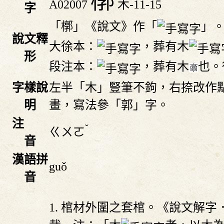
槨
A02007
木-11-15
字
「槨」《說文》作「
」
說文釋
大徐本：
，葬有木
形
段注本：
，葬有木
也。
字樣說
左半「木」豎筆不鉤，右捺改作
明
畫，寫法參「郭」字。
注
ˇ
ㄍㄨㄛ
音
漢語拼
guǒ
音
1. 棺材外圍之套棺。《說文解