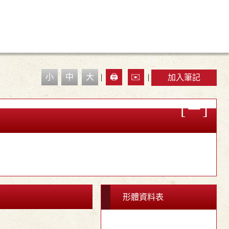
小
中
大
|
🖨️
✉️
|
加入筆記
形體資料表