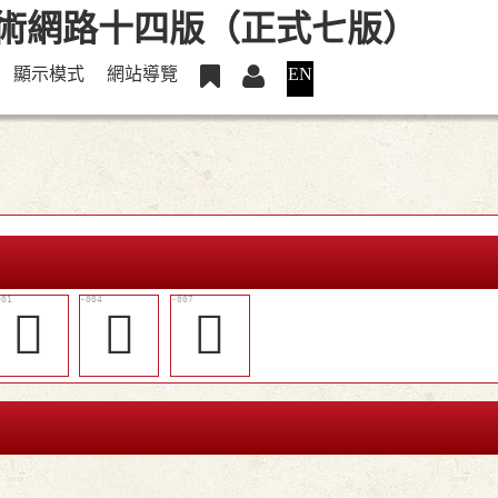
顯示模式
網站導覽
EN
𣠐
𥕖
󲷧