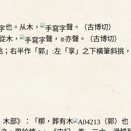
。
也。从木，
聲。（古博切）
從木，
聲，
亦聲。（古博切）
點；右半作「郭」:左「享」之下橫筆斜挑
字．木部》：「槨，葬有木
（郭）也