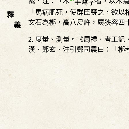
裁．注：「木
者，以木
「馬病肥死，使群臣喪之，欲以
釋
文石為槨，高八尺許，廣狹容四
義
2. 度量、測量。《周禮．考工
漢．鄭玄．注引鄭司農曰：「槨