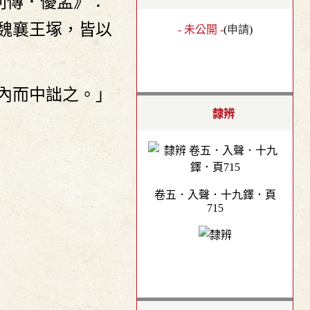
列傳．優孟》：
魏襄王塚，皆以
- 未公開 -
(
申請
)
漆內而中詘之。」
隸辨
卷五．入聲．十九鐸．頁
715