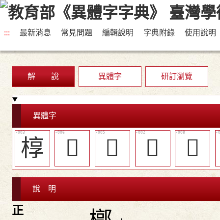
:::
最新消息
常見問題
編輯說明
字典附錄
使用說明
解 說
異體字
研訂瀏覽
異體字
椁
󲷦
󲷥
󲷤
󲷨
說 明
正