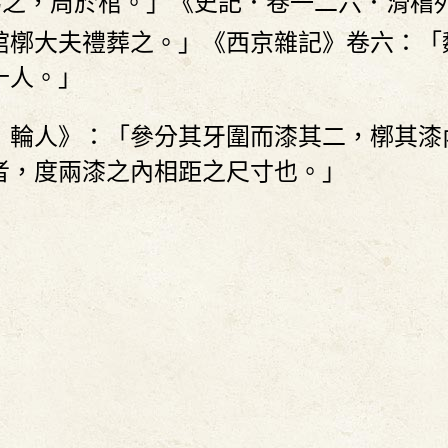
為之，周於棺。」《史記．卷一二六．滑稽
棺槨大夫禮葬之。」《西京雜記》卷六：「
十人。」
記．輪人》：「參分其牙圍而漆其二，槨其
者，度兩漆之內相距之尺寸也。」