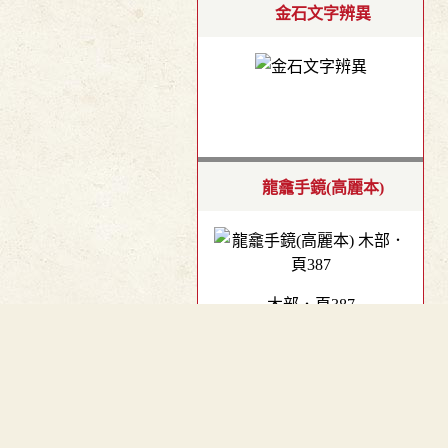
金石文字辨異
龍龕手鏡(高麗本)
木部．頁387
︿
TOP